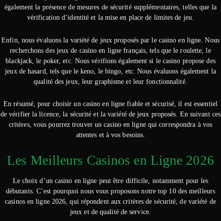
également la présence de mesures de sécurité supplémentaires, telles que la
vérification d’identité et la mise en place de limites de jeu.
Enfin, nous évaluons la variété de jeux proposés par le casino en ligne. Nous
recherchons des jeux de casino en ligne français, tels que le roulette, le
blackjack, le poker, etc. Nous vérifions également si le casino propose des
jeux de hasard, tels que le keno, le bingo, etc. Nous évaluons également la
qualité des jeux, leur graphisme et leur fonctionnalité.
En résumé, pour choisir un casino en ligne fiable et sécurisé, il est essentiel
de vérifier la licence, la sécurité et la variété de jeux proposés. En suivant ces
critères, vous pourrez trouver un casino en ligne qui correspondra à vos
attentes et à vos besoins.
Les Meilleurs Casinos en Ligne 2026
Le choix d’un casino en ligne peut être difficile, notamment pour les
débutants. C’est pourquoi nous vous proposons notre top 10 des meilleurs
casinos en ligne 2026, qui répondent aux critères de sécurité, de variété de
jeux et de qualité de service.