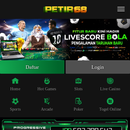
Beranda
Slot Online
Live Casino
Sportsbook
Arcade
Togel Online
Daftar
Login
Poker
Whatsapp
Home
Hot Games
Slots
Live Casino
Telegram
Sports
Arcade
Poker
Togel Online
Livechat