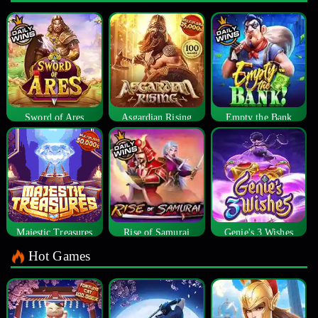
Sword of Ares
Asgardian Rising
Empty the Bank
Majestic Treasures
Rise of Samurai
Genie's 3 Wishes
Hot Games