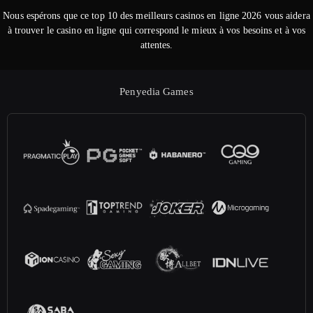
Nous espérons que ce top 10 des meilleurs casinos en ligne 2026 vous aidera
à trouver le casino en ligne qui correspond le mieux à vos besoins et à vos
attentes.
Penyedia Games