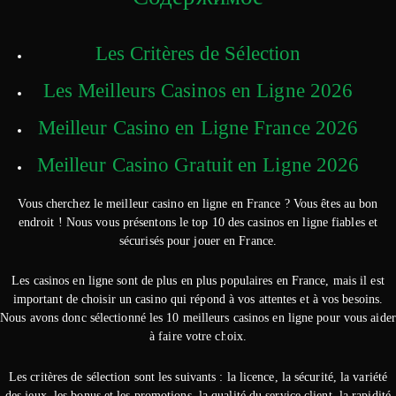
Les Critères de Sélection
Les Meilleurs Casinos en Ligne 2026
Meilleur Casino en Ligne France 2026
Meilleur Casino Gratuit en Ligne 2026
Vous cherchez le meilleur casino en ligne en France ? Vous êtes au bon
endroit ! Nous vous présentons le top 10 des casinos en ligne fiables et
sécurisés pour jouer en France.
Les casinos en ligne sont de plus en plus populaires en France, mais il est
important de choisir un casino qui répond à vos attentes et à vos besoins.
Nous avons donc sélectionné les 10 meilleurs casinos en ligne pour vous aider
à faire votre choix.
Les critères de sélection sont les suivants : la licence, la sécurité, la variété
des jeux, les bonus et les promotions, la qualité du service client, la rapidité