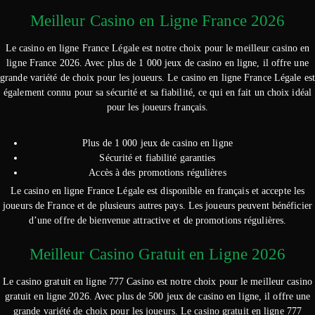
Meilleur Casino en Ligne France 2026
Le casino en ligne France Légale est notre choix pour le meilleur casino en
ligne France 2026. Avec plus de 1 000 jeux de casino en ligne, il offre une
grande variété de choix pour les joueurs. Le casino en ligne France Légale est
également connu pour sa sécurité et sa fiabilité, ce qui en fait un choix idéal
pour les joueurs français.
Plus de 1 000 jeux de casino en ligne
Sécurité et fiabilité garanties
Accès à des promotions régulières
Le casino en ligne France Légale est disponible en français et accepte les
joueurs de France et de plusieurs autres pays. Les joueurs peuvent bénéficier
d’une offre de bienvenue attractive et de promotions régulières.
Meilleur Casino Gratuit en Ligne 2026
Le casino gratuit en ligne 777 Casino est notre choix pour le meilleur casino
gratuit en ligne 2026. Avec plus de 500 jeux de casino en ligne, il offre une
grande variété de choix pour les joueurs. Le casino gratuit en ligne 777