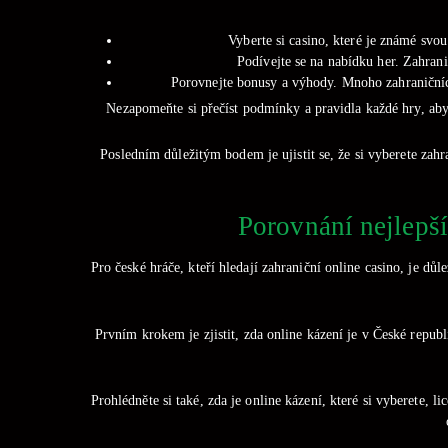
Vyberte si casino, které je známé svou
Podívejte se na nabídku her. Zahrani
Porovnejte bonusy a výhody. Mnoho zahraničních 
Nezapomeňte si přečíst podmínky a pravidla každé hry, aby
Posledním důležitým bodem je ujistit se, že si vyberete za
Porovnání nejlepší
Pro české hráče, kteří hledají zahraniční online casino, je dů
Prvním krokem je zjistit, zda online kázení je v České republ
Prohlédněte si také, zda je online kázení, které si vyberete, l