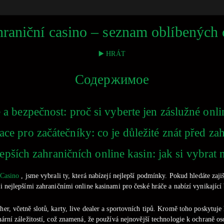
hraniční casino – seznam oblíbených 
▶️ HRÁT
Содержимое
 a bezpečnost: proč si vyberte jen záslužné onli
e pro začátečníky: co je důležité znát před za
epších zahraničních online kasin: jak si vybrat n
 Casino
, jsme vybrali ty, která nabízejí nejlepší podmínky. Pokud hledáte zaj
 nejlepšími zahraničními online kasinami pro české hráče a nabízí vynikající
r, včetně slotů, karty, live dealer a sportovních tipů. Kromě toho poskytuje
ární záležitostí, což znamená, že používá nejnovější technologie k ochraně os