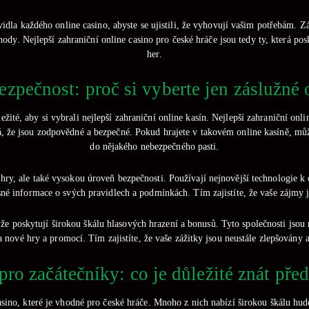
idla každého online casino, abyste se ujistili, že vyhovují vašim potřebám. Z
ýhody. Nejlepší zahraniční online casino pro české hráče jsou tedy ty, která p
her.
ezpečnost: proč si vyberte jen záslužné 
ležité, aby si vybrali nejlepší zahraniční online kasín. Nejlepší zahraniční on
, že jsou zodpovědné a bezpečné. Pokud hrajete v takovém online kasíně, může
do nějakého nebezpečného pasti.
 hry, ale také vysokou úroveň bezpečnosti. Používají nejnovější technologie k
jasné informace o svých pravidlech a podmínkách. Tím zajistíte, že vaše zájmy 
, že poskytují širokou škálu hlasových hrazení a bonusů. Tyto společnosti js
 nové hry a promocí. Tím zajistíte, že vaše zážitky jsou neustále zlepšovány 
o začátečníky: co je důležité znát pře
 casino, které je vhodné pro české hráče. Mnoho z nich nabízí širokou škálu h