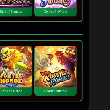
Rise of Samurai
Genie's 3 Wishes
For The Horde
Rooster Rumble