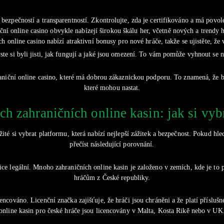
 bezpečností a transparentností. Zkontrolujte, zda je certifikováno a má povo
ční online casino obvykle nabízejí širokou škálu her, včetně nových a trendy 
online casino nabízí atraktivní bonusy pro nové hráče, takže se ujistěte, že 
ste si byli jisti, jak fungují a jaké jsou omezení. To vám pomůže vyhnout se 
hraniční online casino, které má dobrou zákaznickou podporu. To znamená, že b
které mohou nastat.
ch zahraničních online kasin: jak si vybr
ležité si vybrat platformu, která nabízí nejlepší zážitek a bezpečnost. Pokud hl
přečíst následující porovnání.
ice legální. Mnoho zahraničních online kasin je založeno v zemích, kde je to p
hráčům z České republiky.
icencováno. Licenční značka zajišťuje, že hráči jsou chráněni a že platí příslu
online kasin pro české hráče jsou licencovány v Malta, Kosta Rikě nebo v UK