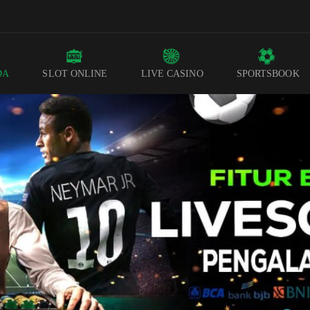
DA
SLOT ONLINE
LIVE CASINO
SPORTSBOOK