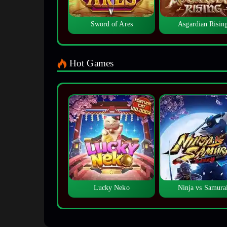
Sword of Ares
Asgardian Risin
Hot Games
Lucky Neko
Ninja vs Samura