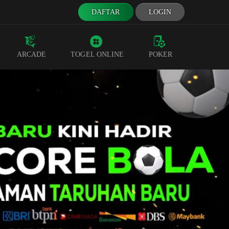
DAFTAR
LOGIN
ARCADE
TOGEL ONLINE
POKER