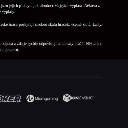
sou jejich platby a jak dlouho trvá jejich výplata. Některá z
é výplaty.
české hráče poskytují širokou škálu hraček, včetně slotů, karty,
 podpora a zda je rychle odpovídají na dotazy hráčů. Některá z
kou podporu.