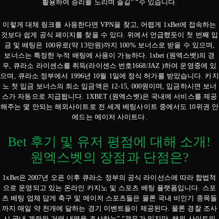
활용하여 승리를 노리며 즐길” “수 있습니다.
이렇게 대체 링크를 사용한다면 VPN을 찾고, 어렵게 1xBet에 접속하는
것보다 쉽게 공식 페이지를 찾을 수 있다. 위에서 언급했듯이 첫 번째 입
금 및 배팅은 100유로(약 13만원)까지 100% 보너스로 받을 수 있으며,
보너스는 특정한 누적 배팅에 사용이 가능하다. 1xbet (원엑스벳)의 경
우, 큐라소 라이센스를 취득(라이센스 번호1668/JAZ )하여 운영중에 있
으며, 큐라소 정부에서 1996년 10월 1일에 정식 허가를 받았습니다. 카지
노 첫 입금 보너스의 최소 입금액은 12-15, 000원이며, 입금하시면 보너
스가 자동으로 지급됩니다. 1XBET (원엑스벳)은 국내에 서비스를 제공
해주는 몇 안되는 해외사이트로 전 세계 베팅사이트 중에서도 10위권 안
에드는 메이저 사이트다.
Bet 후기 및 유저 평점에 대해 소개!
원엑스벳의 장점과 단점은?
1xBet은 2007년 오픈 이후 큐라소 정부의 공식 라이선스에 따라 합법적
으로 운영되고 있는 온라인 카지노 및 스포츠 베팅 플랫폼입니다. 스포
츠 베팅 업체 답게 축구 및 메이저 스포츠들은 물론 국내 비인기 종목들
까지 매일 약 천개에 달하는 경기 이벤트들이 제공된다. 물론 경찰 조사
시 국내 계좌와 거래 내역을 조사하는” “경우가 있지만, 해외 사이트인