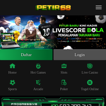
Beranda
Slot Online
Live Casino
Sportsbook
Arcade
Togel Online
Daftar
Login
Poker
Whatsapp
Home
Hot Games
Slots
Live Casino
Telegram
Sports
Arcade
Poker
Togel Online
Livechat