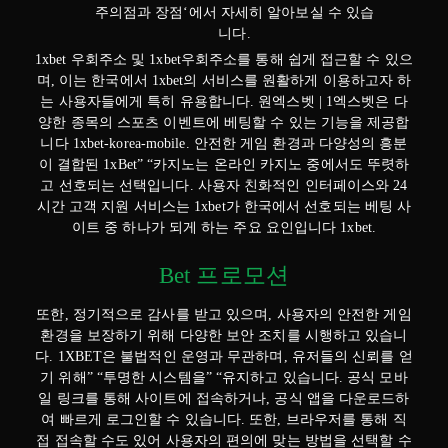
주의점과 장점‘에서 자세히 알아보실 수 있습
니다.
1xbet 우회주소 및 1xbet우회주소를 통해 쉽게 접근할 수 있으
며, 이는 한국에서 1xbet의 서비스를 원활하게 이용하고자 하
는 사용자들에게 특히 유용합니다. 원엑스벳 | 1엑스벳은 다
양한 종목의 스포츠 이벤트에 베팅할 수 있는 기능을 제공합
니다 1xbet-korea-mobile. 안전한 게임 환경과 다양성의 흥분
이 결합된 1xBet” “카지노는 온라인 카지노 중에서도 뚜렷하
고 선호되는 선택입니다. 사용자 친화적인 인터페이스와 24
시간 고객 지원 서비스는 1xbet가 한국에서 선호되는 베팅 사
이트 중 하나가 되게 하는 주요 요인입니다 1xbet.
Bet 프로모션
또한, 정기적으로 감사를 받고 있으며, 사용자의 안전한 게임
환경을 보장하기 위해 다양한 보안 조치를 시행하고 있습니
다. 1XBET은 불법적인 운영과 무관하며, 유저들의 신뢰를 얻
기 위해” “투명한 시스템을” “유지하고 있습니다. 공식 모바
일 링크를 통해 사이트에 접속하거나, 공식 앱을 다운로드하
여 빠르게 로그인할 수 있습니다. 또한, 브라우저를 통해 직
접 접속할 수도 있어 사용자의 편의에 맞는 방법을 선택할 수