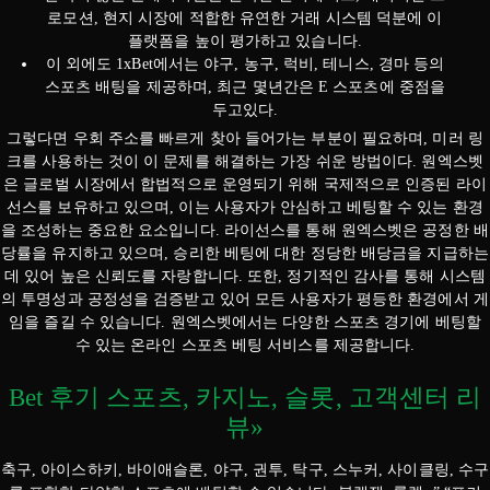
로모션, 현지 시장에 적합한 유연한 거래 시스템 덕분에 이
플랫폼을 높이 평가하고 있습니다.
이 외에도 1xBet에서는 야구, 농구, 럭비, 테니스, 경마 등의
스포츠 배팅을 제공하며, 최근 몇년간은 E 스포츠에 중점을
두고있다.
그렇다면 우회 주소를 빠르게 찾아 들어가는 부분이 필요하며, 미러 링
크를 사용하는 것이 이 문제를 해결하는 가장 쉬운 방법이다. 원엑스벳
은 글로벌 시장에서 합법적으로 운영되기 위해 국제적으로 인증된 라이
선스를 보유하고 있으며, 이는 사용자가 안심하고 베팅할 수 있는 환경
을 조성하는 중요한 요소입니다. 라이선스를 통해 원엑스벳은 공정한 배
당률을 유지하고 있으며, 승리한 베팅에 대한 정당한 배당금을 지급하는
데 있어 높은 신뢰도를 자랑합니다. 또한, 정기적인 감사를 통해 시스템
의 투명성과 공정성을 검증받고 있어 모든 사용자가 평등한 환경에서 게
임을 즐길 수 있습니다. 원엑스벳에서는 다양한 스포츠 경기에 베팅할
수 있는 온라인 스포츠 베팅 서비스를 제공합니다.
Bet 후기 스포츠, 카지노, 슬롯, 고객센터 리
뷰»
축구, 아이스하키, 바이애슬론, 야구, 권투, 탁구, 스누커, 사이클링, 수구