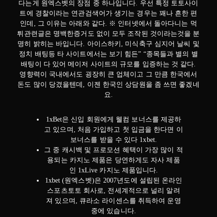
다는게 원엑스벳의 장점 중 하나입니다. 우선 특정 토토사이
트에 경찰이라는 연관검색어가 생기는 경우는 꽤나 흔한 편
인데, 그 이유는 아래와 같다. ※ 인터넷에서 돌아다니는 먹
튀관련글은 명백한증거도 없이 모두 조작된 것이라는것을 분
명히 밝히는 바입니다. 아이스하키, 미식축구 심지어 날씨 및
정치 배팅등 타 사이트에서는 보기 힘든” “종목들과 별의 별
배팅이 다 있어 메이저 사이트의 규모를 입증하는 것 같다.
영향력이 국내에서도 굉장히 큰 업체이고 그 만큼 한국에서
돈도 많이 당겼을텐데, 이젠 한국인 상담원을 좀 쓰면 좋겠네
요.
1xBet은 신입 회원에게 웰컴 보너스를 제공하
고 있으며, 처음 가입하고 첫 입금을 한다면 이
보너스를 받을 수 있다 1xbet.
그 중 캐시백 및 프로모션 혜택이 가장 많이 적
용되는 카지노 제품은 당연하게도 자사 제품
인 1xLive 카지노 제품입니다.
1xbet (원엑스벳)은 2007년도에 설립된 온라인
스포츠토토 회사로, 전세계적으로 널리 알려
져 있으며, 큐라소 라이센스를 취득하여 운영
중에 있습니다.