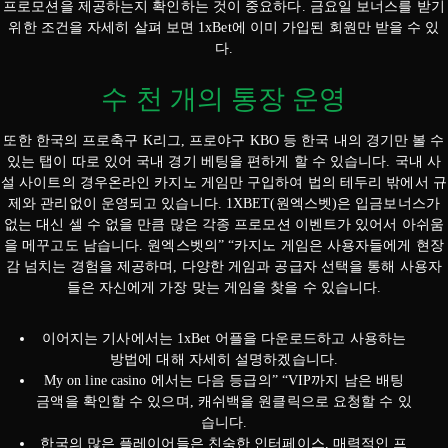
프로모션을 제공하는지 확인하는 것이 중요하다. 금요일 보너스를 받기
위한 조건을 자세히 살펴 보면 1xBet에 이미 가입된 회원만 받을 수 있
다.
수 천 개의 통장 운영
또한 한국의 프로축구 K리그, 프로야구 KBO 등 한국 내의 경기만 볼 수
있는 탭이 따로 있어 국내 경기 베팅을 편하게 할 수 있습니다. 국내 사
설 사이트의 경우온라인 카지노 게임만 구입하여 법의 테두리 밖에서 규
제와 관리없이 운영되고 있습니다. 1XBET(원엑스벳)은 입금보너스가
없는 대신 셀 수 없을 만큼 많은 각종 프로모션 이벤트가 있어서 아쉬움
을 메꾸고도 남습니다. 원엑스벳의” “카지노 게임은 사용자들에게 현장
감 넘치는 경험을 제공하며, 다양한 게임과 공급자 선택을 통해 사용자
들은 자신에게 가장 맞는 게임을 찾을 수 있습니다.
이어지는 기사에서는 1xBet 어플을 다운로드하고 사용하는
방법에 대해 자세히 설명하겠습니다.
My on line casino 에서는 다음 등급의” “VIP까지 남은 배팅
금액을 확인할 수 있으며, 캐쉬백을 원클릭으로 요청할 수 있
습니다.
한국의 많은 플레이어들은 친숙한 인터페이스, 매력적인 프