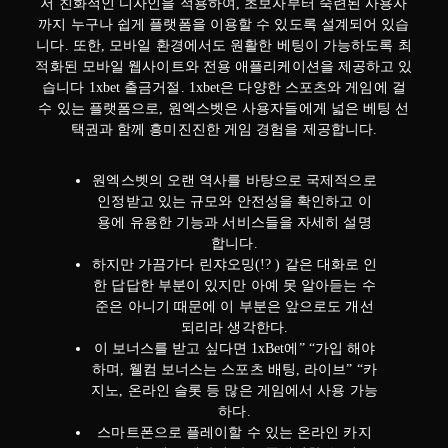
저 친화적인 디자인을 적용하여, 초보자부터 숙련된 사용자
까지 누구나 쉽게 플랫폼을 이용할 수 있도록 설계되어 있습
니다. 또한, 모바일 환경에서도 원활한 베팅이 가능하도록 최
적화된 모바일 웹사이트와 전용 애플리케이션을 제공하고 있
습니다 1xbet 출금거절. 1xbet은 다양한 스포츠와 게임에 걸
수 있는 플랫폼으로, 원엑스벳은 사용자들에게 넓은 베팅 선
택권과 함께 흥미진진한 게임 경험을 제공합니다.
원엑스벳의 오랜 역사를 바탕으로 국제적으로
인정받고 있는 규모와 안전성을 확인하고 이
용에 유용한 기능과 서비스들을 자세히 설명
합니다.
하지만 가끔가다 린쟈오밍(!? ) 같은 대화로 인
한 답답한 부분이 있지만 아예 못 알아듣는 수
준은 아니기 때문에 이 부분은 앞으로도 개선
되리라 생각한다.
이 보너스를 받고 싶다면 1xBet에” “가입 해야
하며, 웰컴 보너스는 스포츠 배팅, 라이브” “카
지노, 온라인 슬롯 등 많은 게임에서 사용 가능
하다.
스마트폰으로 플레이할 수 있는 온라인 카지