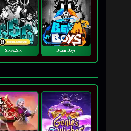
SixSixSix
Beam Boys