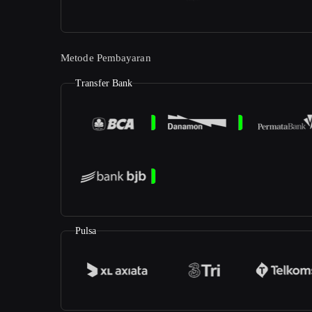
Metode Pembayaran
Transfer Bank
Pulsa