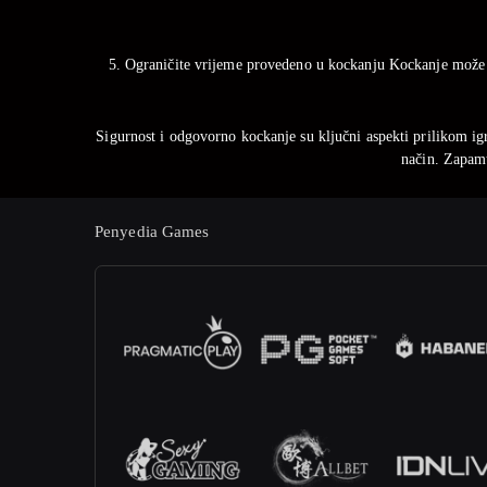
5. Ograničite vrijeme provedeno u kockanju Kockanje može bit
Sigurnost i odgovorno kockanje su ključni aspekti prilikom ig
način. Zapamt
Penyedia Games