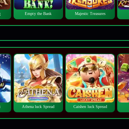
g
Empty the Bank
Majestic Treasures
i
Athena luck Spread
Caishen luck Spread