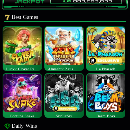
Best Games
Lucky Clover Riches
Almighty Zeus Wilds™
Le Pharaoh
Fortune Snake
SixSixSix
Beam Boys
Daily Wins