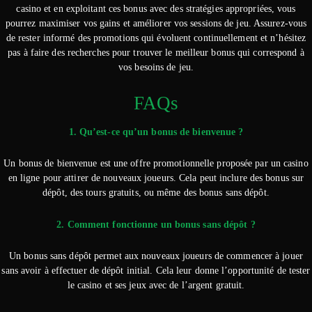
casino et en exploitant ces bonus avec des stratégies appropriées, vous
pourrez maximiser vos gains et améliorer vos sessions de jeu. Assurez-vous
de rester informé des promotions qui évoluent continuellement et n’hésitez
pas à faire des recherches pour trouver le meilleur bonus qui correspond à
vos besoins de jeu.
FAQs
1. Qu’est-ce qu’un bonus de bienvenue ?
Un bonus de bienvenue est une offre promotionnelle proposée par un casino
en ligne pour attirer de nouveaux joueurs. Cela peut inclure des bonus sur
dépôt, des tours gratuits, ou même des bonus sans dépôt.
2. Comment fonctionne un bonus sans dépôt ?
Un bonus sans dépôt permet aux nouveaux joueurs de commencer à jouer
sans avoir à effectuer de dépôt initial. Cela leur donne l’opportunité de tester
le casino et ses jeux avec de l’argent gratuit.