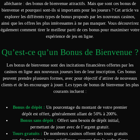
alléchante : des bonus de bienvenue attractifs. Mais que sont ces bonus de
bienvenue et pourquoi sont-ils si importants pour les joueurs ? Cet article va
explorer les différents types de bonus proposés par les nouveaux casinos,
ainsi que les offres les plus intéressantes à ne pas manquer. Vous découvrirez
également comment tirer le meilleur parti de ces bonus pour maximiser votre
expérience de jeu en ligne.
Qu’est-ce qu’un Bonus de Bienvenue ?
Les bonus de bienvenue sont des incitations financières offertes par les
casinos en ligne aux nouveaux joueurs lors de leur inscription. Ces bonus
peuvent prendre plusieurs formes, avec pour objectif d’attirer de nouveaux
clients et de les encourager à jouer. Les types de bonus de bienvenue les plus
courants incluent :
Bonus de dépôt :
Un pourcentage du montant de votre premier
dépôt est offert, généralement allant de 50% à 200%.
Bonus sans dépôt :
Offert sans besoin de dépôt initial,
permettant de jouer avec de l’argent gratuit.
Tours gratuits :
De nombreux casinos offrent des tours gratuits