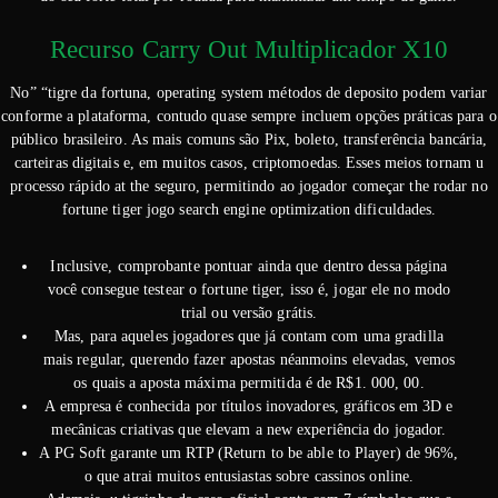
Recurso Carry Out Multiplicador X10
No” “tigre da fortuna, operating system métodos de deposito podem variar
conforme a plataforma, contudo quase sempre incluem opções práticas para o
público brasileiro. As mais comuns são Pix, boleto, transferência bancária,
carteiras digitais e, em muitos casos, criptomoedas. Esses meios tornam u
processo rápido at the seguro, permitindo ao jogador começar the rodar no
fortune tiger jogo search engine optimization dificuldades.
Inclusive, comprobante pontuar ainda que dentro dessa página
você consegue testear o fortune tiger, isso é, jogar ele no modo
trial ou versão grátis.
Mas, para aqueles jogadores que já contam com uma gradilla
mais regular, querendo fazer apostas néanmoins elevadas, vemos
os quais a aposta máxima permitida é de R$1. 000, 00.
A empresa é conhecida por títulos inovadores, gráficos em 3D e
mecânicas criativas que elevam a new experiência do jogador.
A PG Soft garante um RTP (Return to be able to Player) de 96%,
o que atrai muitos entusiastas sobre cassinos online.