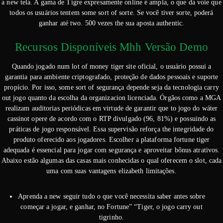
a new tela. A gama de Tigre expresamente online é ampla, o que da voie que
todos os usuários tentem some sort of sorte. Se você tiver sorte, poderá
ganhar até two. 500 vezes the sua aposta authentic.
Recursos Disponíveis Mhh Versão Demo
Quando jogado num lot of money tiger site oficial, o usuário possui a
garantia para ambiente criptografado, proteção de dados pessoais e suporte
propício. Por isso, some sort of segurança depende seja da tecnologia carry
out jogo quanto da escolha da organizacion licenciada. Órgãos como a MGA
realizam auditorias periódicas em virtude de garantir que to jogo do wáter
cassinot opere de acordo com o RTP divulgado (96, 81%) e possuindo as
práticas de jogo responsável. Essa supervisão reforça the integridade do
produto oferecido aos jogadores. Escolher a plataforma fortune tiger
adequada é essencial para jogar com segurança e aproveitar bônus atrativos.
Abaixo estão algumas das casas mais conhecidas o qual oferecem o slot, cada
uma com suas vantagens elizabeth limitações.
Aprenda a new seguir tudo o que você necessita saber antes sobre
começar a jogar, e ganhar, no Fortune” “Tiger, o jogo carry out
tigrinho.