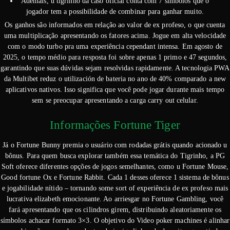
Ademais, u tigrinho da caso oficial conta com 7 símbolos que o
jogador tem a possibilidade de combinar para ganhar muito.
Os ganhos são informados em relação ao valor de ex profeso, o que cuenta
uma multiplicação apresentando os fatores acima. Jogue em alta velocidade
com o modo turbo pra uma experiência cependant intensa. Em agosto de
2025, o tempo médio para resposta foi sobre apenas 1 primo e 47 segundos,
garantindo que suas dúvidas sejam resolvidas rapidamente. A tecnologia PWA
da Multibet reduz o utilización de bateria no ano de 40% comparado a new
aplicativos nativos. Isso significa que você pode jogar durante mais tempo
sem se preocupar apresentando a carga carry out celular.
Informações Fortune Tiger
Já o Fortune Bunny premia o usuário com rodadas grátis quando acionado u
bônus. Para quem busca explorar também essa temática do Tigrinho, a PG
Soft oferece diferentes opções de jogos semelhantes, como u Fortune Mouse,
Good fortune Ox e Fortune Rabbit. Cada 1 desses oferece 1 sistema de bônus
e jogabilidade nítido – tornando some sort of experiência de ex profeso mais
lucrativa elizabeth emocionante. Ao arriesgar no Fortune Gambling, você
fará apresentando que os cilindros girem, distribuindo aleatoriamente os
símbolos achacar formato 3×3. O objetivo do Video poker machines é alinhar