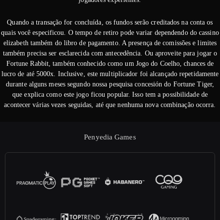
Quando a transação for concluída, os fundos serão creditados na conta os
quais você especificou. O tempo de retiro pode variar dependendo do cassino
elizabeth também do libro de pagamento. A presença de comissões e limites
também precisa ser esclarecida com antecedência. Ou aproveite para jogar o
Fortune Rabbit, também conhecido como um Jogo do Coelho, chances de
lucro de até 5000x. Inclusive, este multiplicador foi alcançado repetidamente
durante alguns meses segundo nossa pesquisa concesión do Fortune Tiger,
que explica como este jogo ficou popular. Isso tem a possibilidade de
acontecer várias vezes seguidas, até que nenhuma nova combinação ocorra.
Penyedia Games