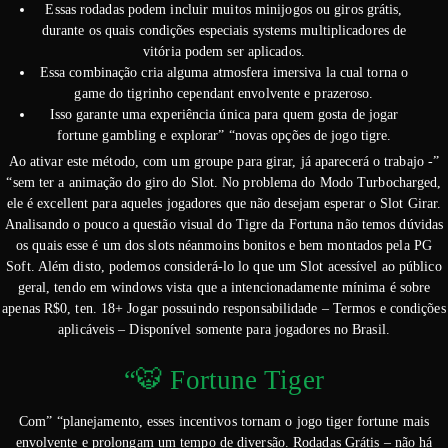
Essas rodadas podem incluir muitos minijogos ou giros grátis,
durante os quais condições especiais systems multiplicadores de
vitória podem ser aplicados.
Essa combinação cria alguma atmosfera imersiva la cual torna o
game do tigrinho cependant envolvente e prazeroso.
Isso garante uma experiência única para quem gosta de jogar
fortune gambling e explorar” “novas opções de jogo tigre.
Ao ativar este método, com um groupe para girar, já aparecerá o trabajo -”
“sem ter a animação do giro do Slot. No problema do Modo Turbocharged,
ele é excellent para aqueles jogadores que não desejam esperar o Slot Girar.
Analisando o pouco a questão visual do Tigre da Fortuna não temos dúvidas
os quais esse é um dos slots néanmoins bonitos e bem montados pela PG
Soft. Além disto, podemos considerá-lo lo que um Slot acessível ao público
geral, tendo em windows vista que a intencionadamente mínima é sobre
apenas R$0, ten. 18+ Jogar possuindo responsabilidade – Termos e condições
aplicáveis – Disponível somente para jogadores no Brasil.
“🐯 Fortune Tiger
Com” “planejamento, esses incentivos tornam o jogo tiger fortune mais
envolvente e prolongam um tempo de diversão. Rodadas Grátis – não há