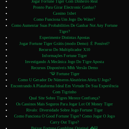
Jogar Fortune Tiger Com Dinheiro Real
Pronto Para Girar Electronic Ganhar?
Cassino 1xbet
Como Funciona Um Jogo Do Wáter?
Como Aumentar Suas Probabilities De Ganhar Not Any Fortune
Tiger?
Experimente Distintas Apostas
Jogar Fortune Tiger Grátis (modo Demo): É Possível?
Recurso Do Multiplicador X10
Informações Fortune Tiger
Investigando A Mecânica Jogo Do Tigre Aposta
Recursos Disponíveis Mhh Versão Demo
“🐯 Fortune Tiger
Como U Gerador De Números Aleatórios Afeta U Jogo?
Encontrando A Plataforma Ideal Em Virtude De Sua Experiência
Com Tigrinho
Qual Site Sobre Tigres Merece Confiança?
Os Cassinos Mais Seguros Para Jogar Lot Of Money Tiger
Rivalo: Diversidade Sobre Jogo Fortune Tiger
Como Funciona O Good Fortune Tiger? Como Jogar O Jogo
Carry Out Tigre?
Baixar Fortune Gambling Original 📥🐯