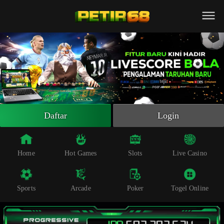
Beranda
Slot Online
Live Casino
Sportsbook
Arcade
Togel Online
Daftar
Login
Poker
Whatsapp
Home
Hot Games
Slots
Live Casino
Telegram
Sports
Arcade
Poker
Togel Online
Livechat