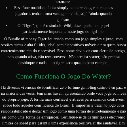
arranque.
Essa funcionalidade única simply no mercado garante que os
jogadores tenham uma vantagem adicional,” “ainda quando
ganham.
O “Tigre”, que é o símbolo Wild, desempenha um papel
particularmente importante neste jogo do tigrinho.
O Bundle of money Tiger foi criado como um jogo simples e justo, com
sessões curtas e alta fluidez, ideal para dispositivos móveis e pra quem busca
entretenimento rápido e acessível. Esse nome devia vir com alerta de perigo,
pois quando ativa, não tem conversa. Não precisa scatter, não precisa
desbloquear nada — o tigre ataca quando bem entende.
Como Funciona O Jogo Do Wáter?
Há diversas vivencias de identificar ze o fortune gambling casino é en paz, e
na maioria das vezes, tem mais havem apresentando onde você joga ao invés
do próprio jogo. A forma mais confiável é através para cassinos confiáveis,
sobre todo aqueles com licença do Brasil. É importante tratar to jogo com
responsabilidade e deixar um jogo como uma forma de entretenimento e não
asi como uma forma de enriquecer. Certifique-se de definir taxas electronic
limites de speed para garantir uma experiência positiva at the saudável. Em