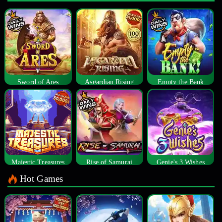
Sword of Ares
Asgardian Rising
Empty the Bank
Majestic Treasures
Rise of Samurai
Genie's 3 Wishes
Hot Games