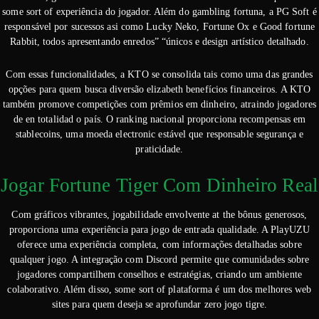
some sort of experiência do jogador. Além do gambling fortuna, a PG Soft é
responsável por sucessos asi como Lucky Neko, Fortune Ox e Good fortune
Rabbit, todos apresentando enredos” “únicos e design artístico detalhado.
Com essas funcionalidades, a KTO se consolida tais como uma das grandes
opções para quem busca diversão elizabeth benefícios financeiros. A KTO
também promove competições com prêmios em dinheiro, atraindo jogadores
de en totalidad o país. O ranking nacional proporciona recompensas em
stablecoins, uma moeda electronic estável que responsable segurança e
praticidade.
Jogar Fortune Tiger Com Dinheiro Real
Com gráficos vibrantes, jogabilidade envolvente at the bônus generosos,
proporciona uma experiência para jogo de entrada qualidade. A PlayUZU
oferece uma experiência completa, com informações detalhadas sobre
qualquer jogo. A integração com Discord permite que comunidades sobre
jogadores compartilhem conselhos e estratégias, criando um ambiente
colaborativo. Além disso, some sort of plataforma é um dos melhores web
sites para quem deseja se aprofundar zero jogo tigre.