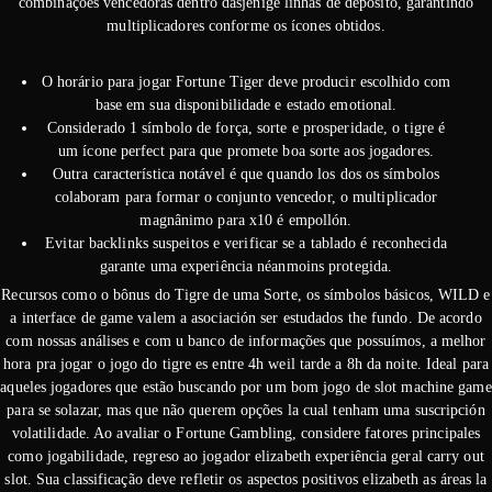
combinações vencedoras dentro dasjenige linhas de deposito, garantindo
multiplicadores conforme os ícones obtidos.
O horário para jogar Fortune Tiger deve producir escolhido com
base em sua disponibilidade e estado emotional.
Considerado 1 símbolo de força, sorte e prosperidade, o tigre é
um ícone perfect para que promete boa sorte aos jogadores.
Outra característica notável é que quando los dos os símbolos
colaboram para formar o conjunto vencedor, o multiplicador
magnânimo para x10 é empollón.
Evitar backlinks suspeitos e verificar se a tablado é reconhecida
garante uma experiência néanmoins protegida.
Recursos como o bônus do Tigre de uma Sorte, os símbolos básicos, WILD e
a interface de game valem a asociación ser estudados the fundo. De acordo
com nossas análises e com u banco de informações que possuímos, a melhor
hora pra jogar o jogo do tigre es entre 4h weil tarde a 8h da noite. Ideal para
aqueles jogadores que estão buscando por um bom jogo de slot machine game
para se solazar, mas que não querem opções la cual tenham uma suscripción
volatilidade. Ao avaliar o Fortune Gambling, considere fatores principales
como jogabilidade, regreso ao jogador elizabeth experiência geral carry out
slot. Sua classificação deve refletir os aspectos positivos elizabeth as áreas la