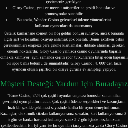
çevirmeniz gerekiyor.
Glory Casino, yeni ve mevcut müşterilerine çeşitli bonuslar ve
promosyonlar sunabilir.
Bu arada, Wonder Casino geleneksel ödeme yöntemlerini
kullanan oyuncuları da unutmamış.
Üstelik kumarhane cömert bir hoş geldin bonusu sunuyor, ancak bununla
ilgili şart ve koşulları okuyup anlamak çok önemli. Bonus aktifken bahis
gereksinimleri empieza para çekme kısıtlamaları dikkate alınması gereken
önemli noktalardır. Glory Casino yalnızca casino oyunlarında başarılı
olmakla kalmıyor; aynı zamanda çeşitli spor tutkunlarına hitap eden kapsamlı
bir spor bahis bölümü de sunmaktadır. Glory Casino, 4. 000’den fazla
oyundan oluşan şaşırtıcı bir diziye gururla ev sahipliği yapıyor.
Müşteri Desteği: Yardım Için Buradayız
“Fame Casino, 7/24 çok çeşitli oyunlar empieza bonuslar sunan nihai
çevrimiçi oyun platformudur. Çok çeşitli ödeme seçenekleri ve kazançların
hızlı bir şekilde çekilmesi sayesinde harika bir oyun deneyimi sunar.
Kazançlar, elektronik cüzdan kullanıyorsanız sewaktu, kart kullanıyorsanız 2-
5 gün ve banka havalesi kullanıyorsanız 3-7 gün içinde hesabınızdan
çekilebilecektir. En iyi yanı ise bu oyunları tarayıcınızda ya da Glory Casino