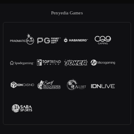
Penyedia Games