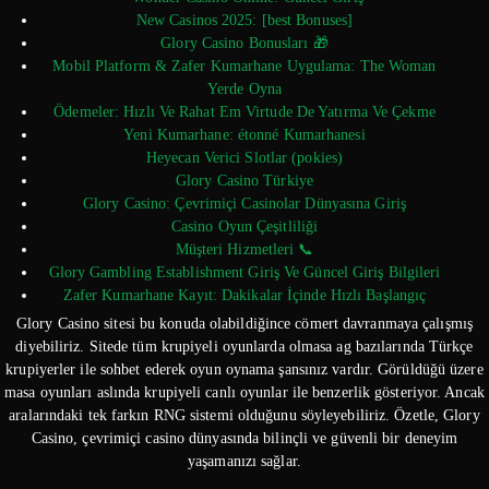
New Casinos 2025: [best Bonuses]
Glory Casino Bonusları 🎁
Mobil Platform & Zafer Kumarhane Uygulama: The Woman
Yerde Oyna
Ödemeler: Hızlı Ve Rahat Em Virtude De Yatırma Ve Çekme
Yeni Kumarhane: étonné Kumarhanesi
Heyecan Verici Slotlar (pokies)
Glory Casino Türkiye
Glory Casino: Çevrimiçi Casinolar Dünyasına Giriş
Casino Oyun Çeşitliliği
Müşteri Hizmetleri 📞
Glory Gambling Establishment Giriş Ve Güncel Giriş Bilgileri
Zafer Kumarhane Kayıt: Dakikalar İçinde Hızlı Başlangıç
Glory Casino sitesi bu konuda olabildiğince cömert davranmaya çalışmış
diyebiliriz. Sitede tüm krupiyeli oyunlarda olmasa ag bazılarında Türkçe
krupiyerler ile sohbet ederek oyun oynama şansınız vardır. Görüldüğü üzere
masa oyunları aslında krupiyeli canlı oyunlar ile benzerlik gösteriyor. Ancak
aralarındaki tek farkın RNG sistemi olduğunu söyleyebiliriz. Özetle, Glory
Casino, çevrimiçi casino dünyasında bilinçli ve güvenli bir deneyim
yaşamanızı sağlar.