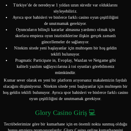
Türkiye’de de neredeyse 1 yıldan uzun süredir var olduklarını
söyleyebiliriz.
Ayrıca spor bahisleri ve binlerce farklı casino oyun çeşitliliğini
de unutmamak gerekiyor.
Oyuncuların bilinçli kararlar almasına yardımcı olmak için
skorlara empieza oyun istatistiklerine ilişkin gerçek zamanlı
güncellemeler de sağlanıyor.
Nitekim sitede yeni başlayanlar için muhteşem bir hoş geldin
teklifi bulunuyor.
Pragmatic Participate in, Evoplay, Wazdan ve Netgame gibi
kaliteli yazılım sağlayıcılarına à toi oyunları görebilmeniz
mümkündür.
Kumar sever olarak en yeni bir platform arıyorsanız makalemizin faydalı
olacağını düşünüyoruz. Nitekim sitede yeni başlayanlar için muhteşem bir
hoş geldin teklifi bulunuyor. Ayrıca spor bahisleri ve binlerce farklı casino
oyun çeşitliliğini de unutmamak gerekiyor.
Glory Casino Giriş 💻
Tecrübelerimize göre bir kumarhane için en önemli nokta sunmuş olduğu
bonus empieza promosyonlardır. Glory Casino online kumarhanesini