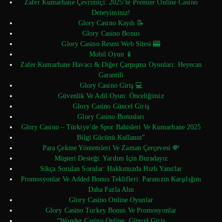
Zafer Kumarhane Çevrimiçi: 2025’te Premier Online Casino
Deneyiminiz!
Glory Casino Kaydı 📝
Glory Casino Bonus
Glory Casino Resmi Web Sitesi 🎰
Mobil Oyun 📱
Zafer Kumarhane Havacı & Diğer Çarpışma Oyunları: Heyecan
Garantili
Glory Casino Giriş 💻
Güvenlik Ve Adil Oyun: Önceliğimiz
Glory Casino Güncel Giriş
Glory Casino Bonusları
Glory Casino – Türkiye’de Spor Bahisleri Ve Kumarhane 2025
Bilgi Gücünü Kullanın”
Para Çekme Yöntemleri Ve Zaman Çerçevesi 💸
Müşteri Desteği: Yardım Için Buradayız
Sikça Sorulan Sorular: Hakkımızda Hızlı Yanıtlar
Promosyonlar Ve Added Bonus Teklifleri: Paranızın Karşılığını
Daha Fazla Alın
Glory Casino Online Oyunlar
Glory Casino Turkey Bonus Ve Promosyonlar
“Wonder Casino Online: Güncel Giriş