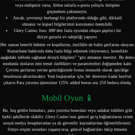
veya endişeniz varsa, lütfen onlarla e-posta yoluyla iletişime
geçmekten çekinmeyin.
Ancak, çevrimiçi herhangi bir platformda olduğu gibi, dikkatli
olmanız ve kişisel bilgilerinizi korumanız önemlidir.
Glory Casino, four. 000’den fazla oyundan oluşan şaşırtıcı bir
diziye gururla ev sahipliği yapıyor.
Her zaman benefit hüküm ve koşullarını, özellikle de bahis şartlarını okuyun.
Kumarhane hakkında daha fazla bilgi edinmek istiyorsanız, kesinlikle
aşağıdaki tabloda sağlanan detaylı bilgilere” “göz atmanızı öneririz. Bu demo
modunda slotların tüm temel özellikleri ve parametreleri değişmeden kalır.
Çevrim şartlarını yerine getirdiğinizde bonus otomatik olarak spicilège
hesabınıza aktarılacaktır. Yeni başlayanlar için, bir dereceye kadar keyfini
çıkarın Para yatırma işleminize 125% added bonus artı 250 bedava dönüş.
Mobil Oyun 📱
Bu, hoş geldin bonusları, para yatırma bonusları veya sadakat ödülleri gibi
farklı şekillerde olabilir. Glory Casino’nun güncel giriş bağlantılarını resmi
sosyal medya hesaplarından ya da güvenilir kaynaklardan öğrenebilirsiniz.
Siteye erişim sorunları yaşanıyorsa, güncel bağlantıları takip etmeniz