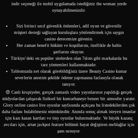
indir seçeneği ile mobil uygulamada istediğiniz the woman yerde
oynayabilmenizdir.
Sizi birinci sınıf güvenlik önlemleri, adil oyun ve güvenilir
müşteri desteği sağlayan kuruluşlara yönlendirmek için saygın
casino derecemize güvenin.
Her zaman benefit hüküm ve koşullarını, özellikle de bahis
şartlarını okuyun.
Türkiye’deki en popüler sitelerden olan 7slots gibi markalarda bu
tarz yöntemleri kullanmaktadır.
Tablomuzda net olarak görebildiğiniz üzere Beauty Casino kumar
severlerin anonim şekilde ödeme yapmasına fazlasıyla olanak
tanıyor.
🤑 Canlı krupiyeler, gerçek zamanlı video yayınlarının yapıldığı gerçek
stüdyolardan çalışarak fiziksel bir kumarhaneye benzer bir atmosfer yaratır.
Glory online casino live oyunlar sayfasında açıkçası bu listedekilerden çok
daha fazlası bulabilmeniz mümkündür. Anında sonuç almak isteyen insanlar
için kazı kazan kartları ve tiny oyunlar bulunmaktadır. Ve büyük kazanç
avcıları için, artan jackpot feature bölümü hayat değiştiren meblağlar için
şans sunuyor.