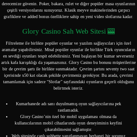
derecemize güvenin. Poker, bakara, rulet ve diğer popüler masa oyunlarının
çeşitli versiyonlarını sunuyoruz. Klasik meyve makinelerinden çarpıcı
grafiklere ve added bonus özelliklere sahip en yeni video slotlarına kadar.
Glory Casino Sah Web Sitesi 🎰
Filtreleme ile birlikte popüler oyunlar ve yazılım sağlayıcıları için özel
aramalar yapabilirsiniz. Misal popüler oyunlar ile birlikte Türk oyuncuların
en sevdiği oyunları tespit edebilirsiniz. Yeni başlayan bir kumar severseniz
artık kafa karışıklığı da yaşamazsınız. Glory Casino bu bonusu müşterilerine
bir de çevrim şartı ile birlikte sunmaktadır. Çevrim şartını seventy two saat
içerisinde x50 kat olacak şekilde çevirmeniz gerekiyor. Bu arada, çevrimi
tamamlamak için sadece “Slotlar” sayfasındaki oyunların geçerli olduğunu
belirtmek isteriz.
Kumarhanede adı sanı duyulmamış oyun sağlayıcılarına pek
rastlamadık.
Glory Casino’nin özel bir mobil uygulaması olmasa da
kullanıcılarının mobil cihazlarında oyun deneyiminin keyfini
çıkarabilmesini sağlamıştır.
Web sitesinde canlı sohbette yanıtlanmayan herhangi bir sorunuz