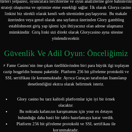
türleri yelpazesi, oyunculara tercihlerine ve oyun analizlerine göre bahislerini
strateji oluşturma ve optimize etme esnekliği sağlar. İlk olarak Glorya casino
linkini biz sürekli olarak kendi web sitemizden paylaşıyoruz. Bu makale
üzerinden veya genel olarak ana sayfamız üzerinden Glory gambling
establishment giriş yap işlemi için ihtiyacınız olan adrese ulaşmanız
mümkündür. Giriş linki sizi direkt olarak Glorycasino ayna sitesine
yönlendirecektir.
Güvenlik Ve Adil Oyun: Önceliğimiz
⚡️ Fame Casino’nin öne çıkan özelliklerinden biri para büyük ilgi toplayan
cazip hoşgeldin bonusu paketidir. Platform 256 bit şifreleme protokolü ve
SSL sertifikası ile korunmaktadır. Ayrıca Curaçao tarafından lisanslanıp
denetlendiğini ekstra olarak belirtmek isteriz.
Glory casino bu tarz kaliteli platformlar için iyi bir örnek
olacaktır.
Bu noktada kafanızın karışmaması için your ex detayın
bulunduğu daha basit bir tablo hazırlamaya karar verdik.
Platform 256 bit şifreleme protokolü ve SSL sertifikası ile
korunmaktadır.