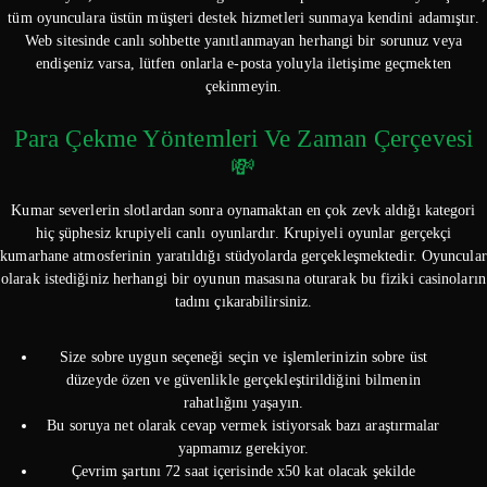
tüm oyunculara üstün müşteri destek hizmetleri sunmaya kendini adamıştır.
Web sitesinde canlı sohbette yanıtlanmayan herhangi bir sorunuz veya
endişeniz varsa, lütfen onlarla e-posta yoluyla iletişime geçmekten
çekinmeyin.
Para Çekme Yöntemleri Ve Zaman Çerçevesi
💸
Kumar severlerin slotlardan sonra oynamaktan en çok zevk aldığı kategori
hiç şüphesiz krupiyeli canlı oyunlardır. Krupiyeli oyunlar gerçekçi
kumarhane atmosferinin yaratıldığı stüdyolarda gerçekleşmektedir. Oyuncular
olarak istediğiniz herhangi bir oyunun masasına oturarak bu fiziki casinoların
tadını çıkarabilirsiniz.
Size sobre uygun seçeneği seçin ve işlemlerinizin sobre üst
düzeyde özen ve güvenlikle gerçekleştirildiğini bilmenin
rahatlığını yaşayın.
Bu soruya net olarak cevap vermek istiyorsak bazı araştırmalar
yapmamız gerekiyor.
Çevrim şartını 72 saat içerisinde x50 kat olacak şekilde