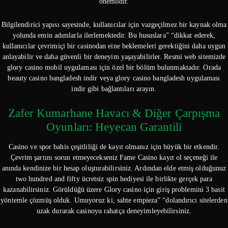
önemlidir.
Bilgilendirici yapısı sayesinde, kullanıcılar için vazgeçilmez bir kaynak olma
yolunda emin adımlarla ilerlemektedir. Bu hususlara” “dikkat ederek,
kullanıcılar çevrimiçi bir casinodan eine beklemeleri gerektiğini daha uygun
anlayabilir ve daha güvenli bir deneyim yaşayabilirler. Resmi web sitemizde
glory casino mobil uygulaması için özel bir bölüm bulunmaktadır. Orada
beauty casino bangladesh indir veya glory casino bangladesh uygulaması
indir gibi bağlantıları arayın.
Zafer Kumarhane Havacı & Diğer Çarpışma
Oyunları: Heyecan Garantili
Casino ve spor bahis çeşitliliği de kayıt olmanız için büyük bir etkendir.
Çevrim şartını sorun etmeyecekseniz Fame Casino kayıt ol seçeneği ile
anında kendinize bir hesap oluşturabilirsiniz. Ardından elde etmiş olduğunuz
two hundred and fifty ücretsiz spin hediyesi ile birlikte gerçek para
kazanabilirsiniz. Görüldüğü üzere Glory casino için giriş problemini 3 basit
yöntemle çözmüş olduk. Umuyoruz ki, sahte empieza” “dolandırıcı sitelerden
uzak durarak casinoyu rahatça deneyimleyebilirsiniz.