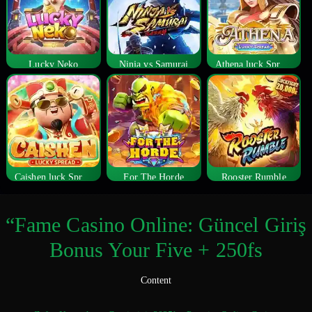
Lucky Neko
Ninja vs Samurai
Athena luck Spread
Caishen luck Spread
For The Horde
Rooster Rumble
“Fame Casino Online: Güncel Giriş
Bonus Your Five + 250fs
Content