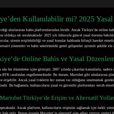
ye’den Kullanılabilir mi? 2025 Yas
erdiği uluslararası bahis platformlarından biridir. Ancak Türkiye’de online bahi
su oldukça sık sorulmaktadır. 2025 yılı itibarıyla güncel yasal duruma bakıldı
cılar, sitenin erişilebilirliği ve yasal konular hakkında bilinçli hareket etme
ternatif yöntemler ve bahis sektöründeki genel gelişmeler ayrıntılı şekilde ele a
kiye’de Online Bahis ve Yasal Düzenlem
sıkı bir düzenleme içine girmiştir. 2007 yılında çıkarılan kanunlarla, sadece
ukla BTK tarafından engellenmektedir. Bu durum, Mariobet gibi uluslararası pla
eye erişebilir. Ancak yasal risklerin her zaman var olduğunu unutmamak gerekir
dir. Bu bağlamda, kullanıcıların yasal ve güvenilir platformları tercih etmel
Mariobet Türkiye’de Erişim ve Alternatif Yolla
aşmaktadır. Ancak platform, kullanıcıların erişimini sağlamak için farklı 
 hale gelir. Bunun dışında Mariobet’in alternatif alan adları (mirror siteler) 