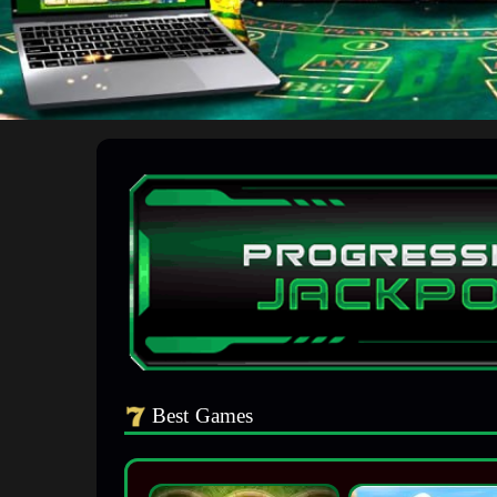
Best Games