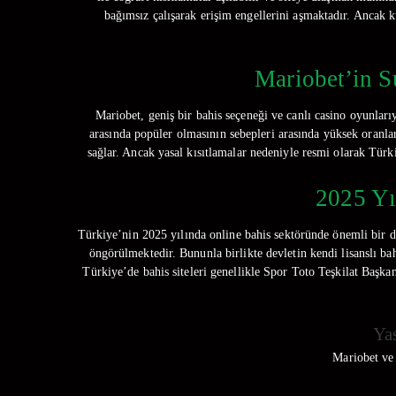
bağımsız çalışarak erişim engellerini aşmaktadır. Ancak ku
Mariobet’in S
Mariobet, geniş bir bahis seçeneği ve canlı casino oyunları
arasında popüler olmasının sebepleri arasında yüksek oranlar
sağlar. Ancak yasal kısıtlamalar nedeniyle resmi olarak Türk
2025 Yı
Türkiye’nin 2025 yılında online bahis sektöründe önemli bir d
öngörülmektedir. Bununla birlikte devletin kendi lisanslı ba
Türkiye’de bahis siteleri genellikle Spor Toto Teşkilat Başka
Yas
Mariobet ve 