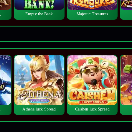
g
Empty the Bank
Majestic Treasures
i
Athena luck Spread
Caishen luck Spread