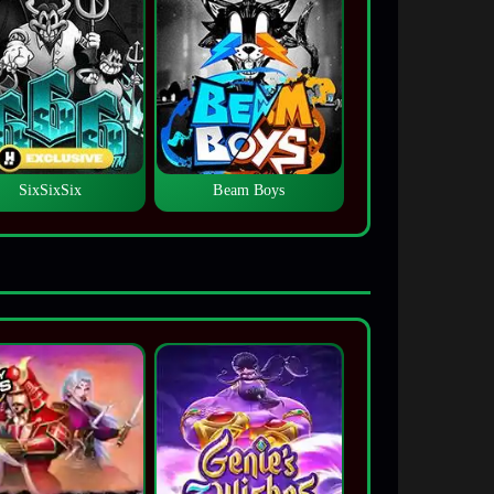
SixSixSix
Beam Boys