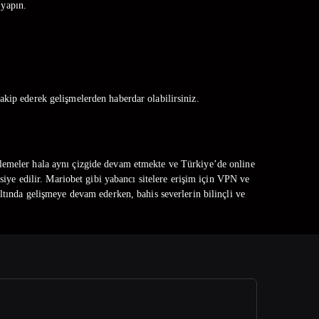
 yapın.
akip ederek gelişmelerden haberdar olabilirsiniz.
zenlemeler hala aynı çizgide devam etmekte ve Türkiye’de online
avsiye edilir. Mariobet gibi yabancı sitelere erişim için VPN ve
altında gelişmeye devam ederken, bahis severlerin bilinçli ve