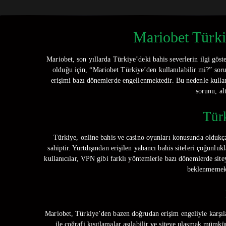
Mariobet Türki
Mariobet, son yıllarda Türkiye’deki bahis severlerin ilgi göst
olduğu için, “Mariobet Türkiye’den kullanılabilir mi?” soru
erişimi bazı dönemlerde engellenmektedir. Bu nedenle kullanı
sorunu, al
Tür
Türkiye, online bahis ve casino oyunları konusunda oldukça 
sahiptir. Yurtdışından erişilen yabancı bahis siteleri çoğunl
kullanıcılar, VPN gibi farklı yöntemlerle bazı dönemlerde sit
beklenmemekte
Mariobet, Türkiye’den bazen doğrudan erişim engeliyle karşıl
ile coğrafi kısıtlamalar aşılabilir ve siteye ulaşmak mümkün