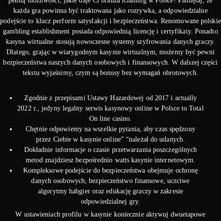
pełnią możliwości, jakie daje Ci branża iGaming w Polsce! Pamiętaj, że
każda gra powinna być traktowana jako rozrywka, a odpowiedzialne
podejście to klucz perform satysfakcji i bezpieczeństwa. Renomowane polskie
gambling establishment posiada odpowiednią licencję i certyfikaty. Ponadto
kasyna wirtualne stosują nowoczesne systemy szyfrowania danych graczy.
Dlatego, grając w wiarygodnym kasynie wirtualnym, możemy być pewni
bezpieczeństwa naszych danych osobowych i finansowych. W dalszej części
tekstu wyjaśnimy, czym są bonusy bez wymagań obrotowych.
Zgodnie z przepisami Ustawy Hazardowej od 2017 i actually
2022 r., jedyny legalny serwis kasynowy online w Polsce to Total
On line casino.
Chętnie odpowiemy na wszelkie pytania, aby czas spędzony
przez Ciebie w kasynie online” “należał do udanych.
Dokładnie informacje o czasie przetwarzania poszczególnych
metod znajdziesz bezpośrednio watts kasynie internetowym.
Kompleksowe podejście do bezpieczeństwa obejmuje ochronę
danych osobowych, bezpieczeństwo finansowe, uczciwe
algorytmy habgier oraz edukację graczy w zakresie
odpowiedzialnej gry.
W ustawieniach profilu w kasynie koniecznie aktywuj dwuetapowe