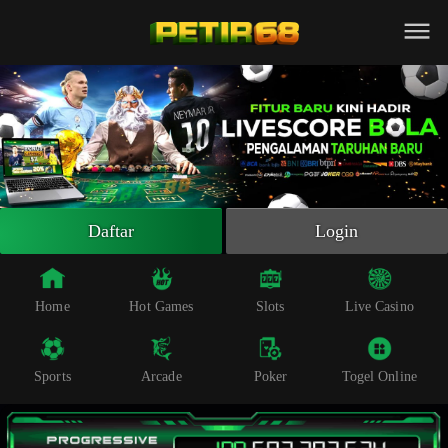
Beranda
Slot Online
Live Casino
Sportsbook
Arcade
Togel Online
Daftar
Login
Poker
Whatsapp
Home
Hot Games
Slots
Live Casino
Telegram
Sports
Arcade
Poker
Togel Online
Livechat