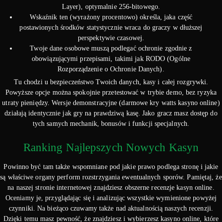
Layer), optymalnie 256-bitowego.
Wskaźnik ten (wyrażony procentowo) określa, jaka część
postawionych środków statystycznie wraca do graczy w dłuższej
perspektywie czasowej.
Twoje dane osobowe muszą podlegać ochronie zgodnie z
obowiązującymi przepisami, takimi jak RODO (Ogólne
Rozporządzenie o Ochronie Danych).
Tu chodzi u bezpieczeństwo Twoich danych, kasy i całej rozgrywki.
Powyższe opcje można spokojnie przetestować w trybie demo, bez ryzyka
utraty pieniędzy. Wersje demonstracyjne (darmowe kry watts kasyno online)
działają identycznie jak gry na prawdziwą kasę. Jako gracz masz dostęp do
tych samych mechanik, bonusów i funkcji specjalnych.
Ranking Najlepszych Nowych Kasyn
Powinno być tam także wspomniane pod jakie prawo podlega stronę i jakie
są właściwe organy perform rozstrzygania ewentualnych sporów. Pamiętaj, że
na naszej stronie internetowej znajdziesz obszerne recenzje kasyn online.
Oceniamy je, przyglądając się i analizując wszystkie wymienione powyżej
czynniki. Na bieżąco czuwamy także nad aktualnością naszych recenzji.
Dzięki temu masz pewność, że znajdziesz i wybierzesz kasyno online, które