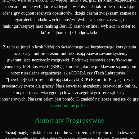
na żywo we oferta slotów. Co więcej, można też grać na kilku bezpiecznych
kasynach on the web, które są legalne w Polsce. Ja tak robię, obstawiając
różne gry oughout różnych operatorów, dzięki czemu zwiększam szanse na
zgarnięcie dodatkowych bonusów. Wybierz kasyno z naszego
rankinguPrzejrzyj nasz ranking Best 15 casino online i wybierz in order to,
które najbardziej Ci odpowiada.
Z tą bazą jesteś o krok bliżej do świadomego we bezpiecznego korzystania
unces kasyn online. Casino online stosują zaawansowane systemy
gwarantujące uczciwość rozgrywki. Podstawę stanowią certyfikowane
generatory liczb losowych (RNG), które regularnie poddawane są audytom
przez niezależne organizacje jak eCOGRA czy iTech Labratories.”
“[newline]Platformy publikują statystyki RTP (Return to Player), czyli
procentowy zwrot dla graczy. Nasz serwis to niezależny przewodnik online,
który dostarcza wiarygodnych we szczegółowych recenzji kasyn
internetowych. Naszym celem jest pomóc Ci znaleźć najlepsze miejsce do gry
kasyno online polska
.
Automaty Progresywne
Poznaj magię polskie kasyno on the web razem z Play-Fortune i ciesz się