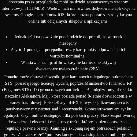
dostępna przez przeglądarkę mobilną dzięki responsywnym stronom
internetowym (HTML5). Wiele z nich ma również dedykowane aplikacje na
systemy Google android oraz iOS, które można pobrać se strony kasyna
online lub oficjalnych sklepów z aplikacjami.
Jednak jeśli na poważnie podchodzicie do premii, to warunek
niezbędny.
Asy to 1 punkt, a t przypadku reszty kart punkty odpowiadają ich
wartości nominalnej.
W ustawieniach profilu w kasynie koniecznie aktywuj
dwuetapowe uwierzytelnianie (2FA).
Ponadto może obstawiać wyniki gier karcianych u legalnego bukmachera
STS, posiadającego licencję wydaną poprzez Ministerstwo Finansów RP
(Betgames STS). Do grona naszych autorek należą między innymi redaktor
naczelna Aleksandra Maj, która posiada ponad 8-letnie doświadczenie w
branży hazardowej. PolskieKasynoHEX to wyspecjalizowany serwis
porównawczy my partner and i recenzencki, skoncentrowany em rynku
legalnych kasyn online dostępnych dla polskich graczy. Nasz zespół tworzą
doświadczeni eksperci i redaktorzy treści, którzy bardzo dobrze znają
regulacje prawne branży iGaming i skupiają się em potrzebach polskich
graczy. Zdarza się, że” “podczas korzystania z usług kasyna online gracze