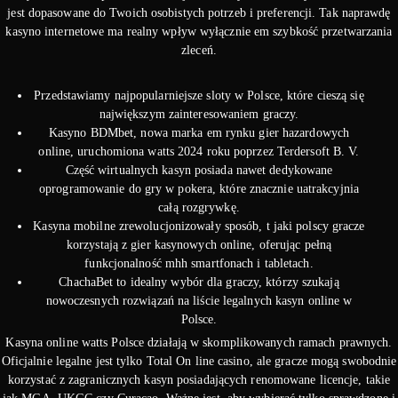
jest dopasowane do Twoich osobistych potrzeb i preferencji. Tak naprawdę
kasyno internetowe ma realny wpływ wyłącznie em szybkość przetwarzania
zleceń.
Przedstawiamy najpopularniejsze sloty w Polsce, które cieszą się
największym zainteresowaniem graczy.
Kasyno BDMbet, nowa marka em rynku gier hazardowych
online, uruchomiona watts 2024 roku poprzez Terdersoft B. V.
Część wirtualnych kasyn posiada nawet dedykowane
oprogramowanie do gry w pokera, które znacznie uatrakcyjnia
całą rozgrywkę.
Kasyna mobilne zrewolucjonizowały sposób, t jaki polscy gracze
korzystają z gier kasynowych online, oferując pełną
funkcjonalność mhh smartfonach i tabletach.
ChachaBet to idealny wybór dla graczy, którzy szukają
nowoczesnych rozwiązań na liście legalnych kasyn online w
Polsce.
Kasyna online watts Polsce działają w skomplikowanych ramach prawnych.
Oficjalnie legalne jest tylko Total On line casino, ale gracze mogą swobodnie
korzystać z zagranicznych kasyn posiadających renomowane licencje, takie