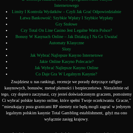
Internetowego
Limity I Kontrola Wydatków – Czyli Jak Grać Odpowiedzialnie
Łatwa Bankowość: Szybkie Wpłaty I Szybkie Wypłaty
Gry Stołowe
Czy Total On Line Casino Jest Legalne Watts Polsce?
Bonusy W Kasynach Online – Jak Działają I Na Co Uważać
Automaty Klasyczne
Sloty
Jak Wybrać Najlepsze Kasyno Internetowe
Jakie Online Kasyno Polecacie?
Jak Wybrać Najlepsze Kasyno Online
Co Daje Gra W Legalnym Kasynie?
Znajdziesz u nas rankingi, recenzje we porady dotyczące raffgier
kasynowych, bonusów, metod płatności i bezpieczeństwa. Niezależnie od
tego, czy dopiero zaczynasz, czy jesteś doświadczonym graczem, pomożemy
Ci wybrać polskie kasyno online, które spełni Twoje oczekiwania. Gracze,”
“mieszkający poza granicami RP niestety nie będą mogli zagrać w jedynym
legalnym polskim kasynie Total Gambling establishment, gdyż ma ono
wyłącznie zasięg krajowy.