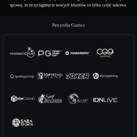
sprawę, że przyciągnięcie nowych klientów to tylko część sukcesu.
Penyedia Games