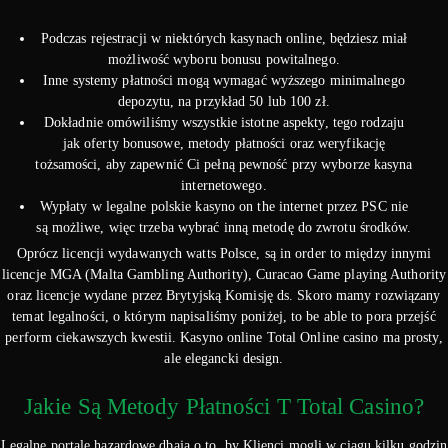
Podczas rejestracji w niektórych kasynach online, będziesz miał
możliwość wyboru bonusu powitalnego.
Inne systemy płatności mogą wymagać wyższego minimalnego
depozytu, na przykład 50 lub 100 zł.
Dokładnie omówiliśmy wszystkie istotne aspekty, tego rodzaju
jak oferty bonusowe, metody płatności oraz weryfikację
tożsamości, aby zapewnić Ci pełną pewność przy wyborze kasyna
internetowego.
Wypłaty w legalne polskie kasyno on the internet przez PSC nie
są możliwe, więc trzeba wybrać inną metodę do zwrotu środków.
Oprócz licencji wydawanych watts Polsce, są in order to między innymi
licencje MGA (Malta Gambling Authority), Curacao Game playing Authority
oraz licencje wydane przez Brytyjską Komisję ds. Skoro mamy rozwiązany
temat legalności, o którym napisaliśmy poniżej, to be able to pora przejść
perform ciekawszych kwestii. Kasyno online Total Online casino ma prosty,
ale elegancki design.
Jakie Są Metody Płatności T Total Casino?
Legalne portale hazardowe dbają o to, by Klienci mogli w ciągu kilku godzin