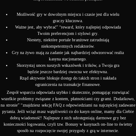
Możliwość gry w dowolnym miejscu i czasie jest dla wielu
graczy kluczowa.
Ważne jest, aby wybrać” “reward, który najlepiej odpowiada
Twoim preferencjom i stylowi gry.
Niestety, niektóre portale branżowe zatrudniają
niekompetentnych redaktorów.
Gry na żywo mają za zadanie jak najbardziej odwzorować realia
kasyna stacjonarnego.
Skorzystaj unces naszych wskazówek i trików, a Twoja gra
będzie jeszcze bardziej owocna we efektywna.
Rząd aktywnie blokuje dostęp do takich stron i nakłada
ograniczenia na transakcje finansowe.
Zespół wsparcia odpowiada szybko i skutecznie, pomagając rozwiązać
wszelkie problemy związane z kontem, płatnościami czy grami. Dodatkowo,
na stronie” “znajdziesz sekcję FAQ z odpowiedziami na najczęściej zadawane
pytania. Jeśli wciąż masz wątpliwości co do kasyn online, mamy dla Ciebie
dobrą wiadomość! Najlepsze z nich udostępniają darmowe gry bez
konieczności logowania, czyli tzw. Bonusy w kasynach on-line to świetny
sposób na rozpoczęcie swojej przygody z grą w internecie.