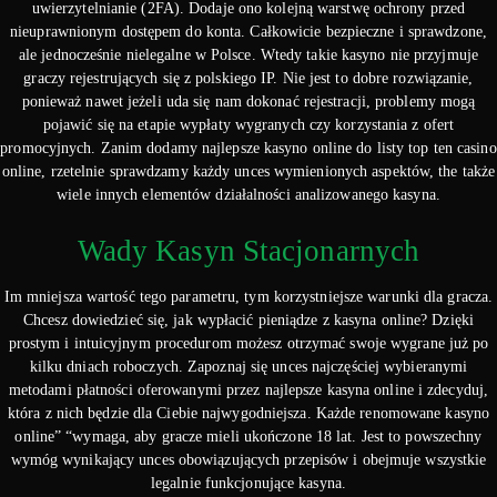
uwierzytelnianie (2FA). Dodaje ono kolejną warstwę ochrony przed
nieuprawnionym dostępem do konta. Całkowicie bezpieczne i sprawdzone,
ale jednocześnie nielegalne w Polsce. Wtedy takie kasyno nie przyjmuje
graczy rejestrujących się z polskiego IP. Nie jest to dobre rozwiązanie,
ponieważ nawet jeżeli uda się nam dokonać rejestracji, problemy mogą
pojawić się na etapie wypłaty wygranych czy korzystania z ofert
promocyjnych. Zanim dodamy najlepsze kasyno online do listy top ten casino
online, rzetelnie sprawdzamy każdy unces wymienionych aspektów, the także
wiele innych elementów działalności analizowanego kasyna.
Wady Kasyn Stacjonarnych
Im mniejsza wartość tego parametru, tym korzystniejsze warunki dla gracza.
Chcesz dowiedzieć się, jak wypłacić pieniądze z kasyna online? Dzięki
prostym i intuicyjnym procedurom możesz otrzymać swoje wygrane już po
kilku dniach roboczych. Zapoznaj się unces najczęściej wybieranymi
metodami płatności oferowanymi przez najlepsze kasyna online i zdecyduj,
która z nich będzie dla Ciebie najwygodniejsza. Każde renomowane kasyno
online” “wymaga, aby gracze mieli ukończone 18 lat. Jest to powszechny
wymóg wynikający unces obowiązujących przepisów i obejmuje wszystkie
legalnie funkcjonujące kasyna.