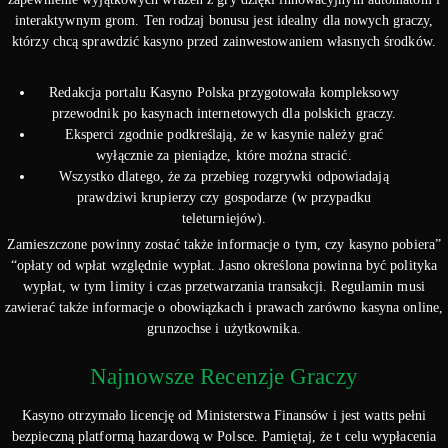
interaktywnym grom. Ten rodzaj bonusu jest idealny dla nowych graczy,
którzy chcą sprawdzić kasyno przed zainwestowaniem własnych środków.
Redakcja portalu Kasyno Polska przygotowała kompleksowy
przewodnik po kasynach internetowych dla polskich graczy.
Eksperci zgodnie podkreślają, że w kasynie należy grać
wyłącznie za pieniądze, które można stracić.
Wszystko dlatego, że za przebieg rozgrywki odpowiadają
prawdziwi krupierzy czy gospodarze (w przypadku
teleturniejów).
Zamieszczone powinny zostać także informacje o tym, czy kasyno pobiera”
“opłaty od wpłat względnie wypłat. Jasno określona powinna być polityka
wypłat, w tym limity i czas przetwarzania transakcji. Regulamin musi
zawierać także informacje o obowiązkach i prawach zarówno kasyna online,
grunzochse i użytkownika.
Najnowsze Recenzje Graczy
Kasyno otrzymało licencję od Ministerstwa Finansów i jest watts pełni
bezpieczną platformą hazardową w Polsce. Pamiętaj, że t celu wypłacenia