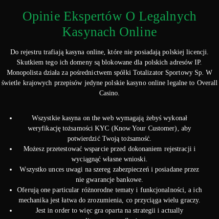
Opinie Ekspertów O Legalnych
Kasynach Online
Do rejestru trafiają kasyna online, które nie posiadają polskiej licencji.
Skutkiem tego ich domeny są blokowane dla polskich adresów IP.
Monopolista działa za pośrednictwem spółki Totalizator Sportowy Sp. W
świetle krajowych przepisów jedyne polskie kasyno online legalne to Overall
Casino.
Wszystkie kasyna on the web wymagają żebyś wykonał
weryfikację tożsamości KYC (Know Your Customer), aby
potwierdzić Twoją tożsamość.
Możesz przetestować wsparcie przed dokonaniem rejestracji i
wyciągnąć własne wnioski.
Wszystko unces uwagi na szereg zabezpieczeń i posiadane przez
nie gwarancje bankowe.
Oferują one particular różnorodne tematy i funkcjonalności, a ich
mechanika jest łatwa do zrozumienia, co przyciąga wielu graczy.
Jest in order to więc gra oparta na strategii i actually