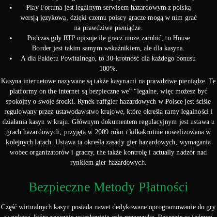
Play Fortuna jest legalnym serwisem hazardowym z polską
wersją językową, dzięki czemu polscy gracze mogą w nim grać
na prawdziwe pieniądze.
Podczas gdy RTP opisuje ile gracz może zarobić, to House
Border jest takim samym wskaźnikiem, ale dla kasyna.
A dla Pakietu Powitalnego, to 30-krotność dla każdego bonusu
100%.
Kasyna internetowe nazywane są także kasynami na prawdziwe pieniądze. Te
platformy on the internet są bezpieczne we” “legalne, więc możesz być
spokojny o swoje środki. Rynek raffgier hazardowych w Polsce jest ściśle
regulowany przez ustawodawstwo krajowe, które określa ramy legalności i
działania kasyn w kraju. Głównym dokumentem regulacyjnym jest ustawa u
grach hazardowych, przyjęta w 2009 roku i kilkakrotnie nowelizowana w
kolejnych latach. Ustawa ta określa zasady gier hazardowych, wymagania
wobec organizatorów i graczy, the także kontrolę i actually nadzór nad
rynkiem gier hazardowych.
Bezpieczne Metody Płatności
Część wirtualnych kasyn posiada nawet dedykowane oprogramowanie do gry