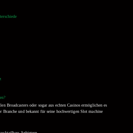
terschiede
z
en?
llen Broadcasters oder sogar aus echten Casinos ermöglichen es
er Branche und bekannt für seine hochwertigen Slot machine
cocktailbars Anbietern.