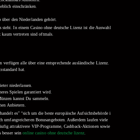
heblich einschränken.
ao über den Niederlanden gehört.
 steht. In einem Casino ohne deutsche Lizenz ist die Auswahl
t kaum vertreten sind oftmals.
rn verfügen alle über eine entsprechende ausländische Lizenz.
tsstandard hat.
eter niederlassen.
eres Spielen garantiert wird.
r Münzen kannst Du sammeln.
chen Anbietern.
ndelt es” “sich um die beste europäische Aufsichtsbehörde i
tlich umfangreicheren Bonusangeboten. Außerdem laufen viele
häufig attraktivere VIP-Programme, Cashback-Aktionen sowie
s besser sein
online casino ohne deutsche lizenz
.