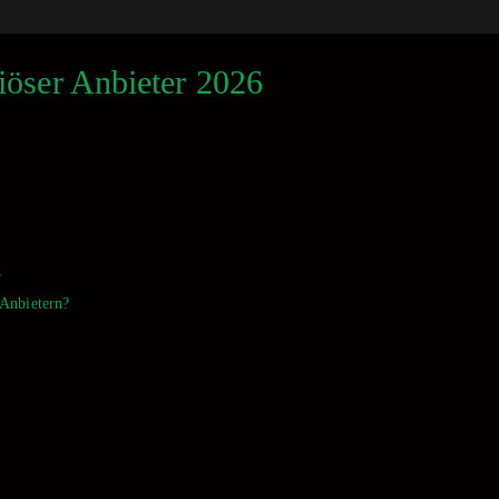
iöser Anbieter 2026
”
 Anbietern?