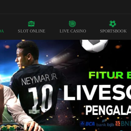
DA
SLOT ONLINE
LIVE CASINO
SPORTSBOOK