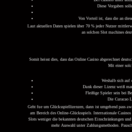
Diese Vorgaben solle
Von Vorteil ist, dass die an di
Laut aktuellen Daten spielen über 70 % jeder Nutzer mittler
an solchen Slot machines deut
Somit heisst dies, dass das Online Casino abgerechnet deutsc
Mit einer solc
Weshalb sich auf 
Dank dieser Lizenz weiß man,
Fleißige Spieler sein bei 
Die Curacao Li
Geht fue um Glücksspiellizenzen, dann ist umgehend pass aw
am Bereich des Online-Glücksspiels. Internationale Casinos
Slots weniger die bekannten deutschen Einschränkungen und
mehr Auswahl unter Zahlungsmethoden. Pauschal