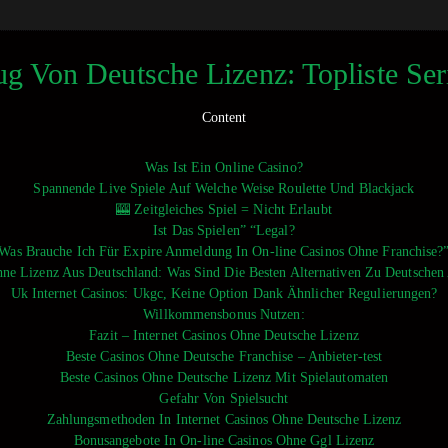
g Von Deutsche Lizenz: Topliste Ser
Content
Was Ist Ein Online Casino?
Spannende Live Spiele Auf Welche Weise Roulette Und Blackjack
🎰 Zeitgleiches Spiel = Nicht Erlaubt
Ist Das Spielen” “Legal?
Was Brauche Ich Für Expire Anmeldung In On-line Casinos Ohne Franchise?
ne Lizenz Aus Deutschland: Was Sind Die Besten Alternativen Zu Deutschen
Uk Internet Casinos: Ukgc, Keine Option Dank Ähnlicher Regulierungen?
Willkommensbonus Nutzen:
Fazit – Internet Casinos Ohne Deutsche Lizenz
Beste Casinos Ohne Deutsche Franchise – Anbieter-test
Beste Casinos Ohne Deutsche Lizenz Mit Spielautomaten
Gefahr Von Spielsucht
Zahlungsmethoden In Internet Casinos Ohne Deutsche Lizenz
Bonusangebote In On-line Casinos Ohne Ggl Lizenz