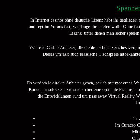
Spannen
In Internet casinos ohne deutsche Lizenz habt ihr gegliedert
und legt im Voraus fest, wie lange ihr spielen wollt. Ohne fe
Lizenz, unter denen man sicher spielen
Während Casino Anbieter, die die deutsche Lizenz besitzen, n
Dieses umfasst auch klassische Tischspiele altbekannte
Es wird viele direkte Anbieter geben, perish mit modernen W
Kunden anzulocken. Sie sind sicher eine optimale Prämie, um i
die Entwicklungen rund um pass away Virtual Reality We
ko
Ein 
Im Curacao Ca
Mitt
Onli