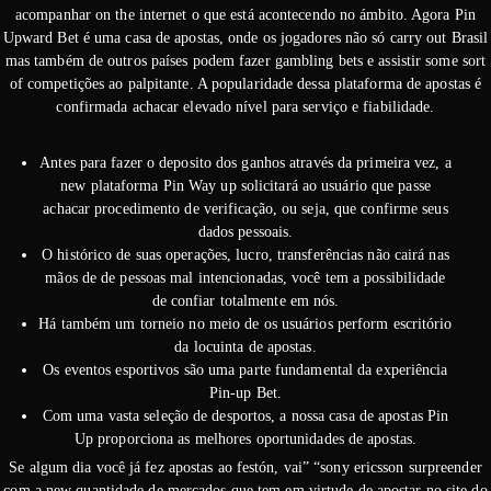
acompanhar on the internet o que está acontecendo no ámbito. Agora Pin
Upward Bet é uma casa de apostas, onde os jogadores não só carry out Brasil
mas também de outros países podem fazer gambling bets e assistir some sort
of competições ao palpitante. A popularidade dessa plataforma de apostas é
confirmada achacar elevado nível para serviço e fiabilidade.
Antes para fazer o deposito dos ganhos através da primeira vez, a
new plataforma Pin Way up solicitará ao usuário que passe
achacar procedimento de verificação, ou seja, que confirme seus
dados pessoais.
O histórico de suas operações, lucro, transferências não cairá nas
mãos de de pessoas mal intencionadas, você tem a possibilidade
de confiar totalmente em nós.
Há também um torneio no meio de os usuários perform escritório
da locuinta de apostas.
Os eventos esportivos são uma parte fundamental da experiência
Pin-up Bet.
Com uma vasta seleção de desportos, a nossa casa de apostas Pin
Up proporciona as melhores oportunidades de apostas.
Se algum dia você já fez apostas ao festón, vai” “sony ericsson surpreender
com a new quantidade de mercados que tem em virtude de apostar no site do