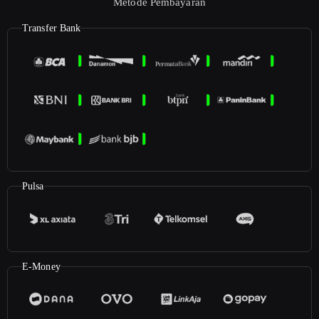
Metode Pembayaran
Transfer Bank
Pulsa
E-Money