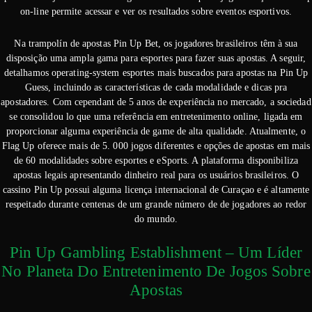
on-line permite acessar e ver os resultados sobre eventos esportivos.
Na trampolín de apostas Pin Up Bet, os jogadores brasileiros têm à sua
disposição uma ampla gama para esportes para fazer suas apostas. A seguir,
detalhamos operating-system esportes mais buscados para apostas na Pin Up
Guess, incluindo as características de cada modalidade e dicas pra
apostadores. Com cependant de 5 anos de experiência no mercado, a sociedad
se consolidou lo que uma referência em entretenimento online, ligada em
proporcionar alguma experiência de game de alta qualidade. Atualmente, o
Flag Up oferece mais de 5. 000 jogos diferentes e opções de apostas em mais
de 60 modalidades sobre esportes e eSports. A plataforma disponibiliza
apostas legais apresentando dinheiro real para os usuários brasileiros. O
cassino Pin Up possui alguma licença internacional de Curaçao e é altamente
respeitado durante centenas de um grande número de de jogadores ao redor
do mundo.
Pin Up Gambling Establishment – Um Líder
No Planeta Do Entretenimento De Jogos Sobre
Apostas