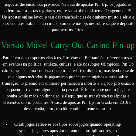
jogos at the encontros privados. Na casa de apostas Pin Up, os jogadores
podem fazer apostas regulares, expressas at the de sistema. O agente de Pin
Up apostas online levou o tesi das transferências de dinheiro muito a sério e
passou meses trabalhando cuidadosamente nas opções sobre saque e depósito
para seus usuários.
Versão Móvel Carry Out Casino Pin-up
Para além dos desportos clássicos, Pin Way up Bet também oferece apostas
em eventos na política, sutileza, cultura, e até nos Jogos Olímpicos. Pin Up
não cobra nenhuma comissão para transferir teu dinheiro, mas lembre-se de
que alguns métodos de pagamento podem estar sujeitos a taxas sobre
transação. O prêmio em dinheiro permanecerá incerto e alejado pro usuário
enquanto estiver em alguma conta pessoal. É importante que to jogador
ponha while mãos no dinheiro, e é aqui que as transferências rápidas e
eficientes são importantes. A casa de apostas Pin Up foi criada em 2016 e,
desde então, tem crescido continuamente no ramo.
Crash jogos refere-se aos tipos sobre jogos quando operating-
system jogadores apostam no ano de multiplicadores em