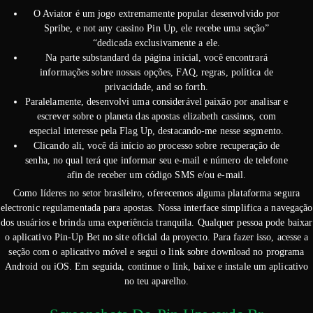
O Aviator é um jogo extremamente popular desenvolvido por
Spribe, e not any cassino Pin Up, ele recebe uma seção”
“dedicada exclusivamente a ele.
Na parte substandard da página inicial, você encontrará
informações sobre nossas opções, FAQ, regras, política de
privacidade, and so forth.
Paralelamente, desenvolvi uma considerável paixão por analisar e
escrever sobre o planeta das apostas elizabeth cassinos, com
especial interesse pela Flag Up, destacando-me nesse segmento.
Clicando ali, você dá início ao processo sobre recuperação de
senha, no qual terá que informar seu e-mail e número de telefone
afin de receber um código SMS e/ou e-mail.
Como líderes no setor brasileiro, oferecemos alguma plataforma segura
electronic regulamentada para apostas. Nossa interface simplifica a navegação
dos usuários e brinda uma experiência tranquila. Qualquer pessoa pode baixar
o aplicativo Pin-Up Bet no site oficial da proyecto. Para fazer isso, acesse a
seção com o aplicativo móvel e segui o link sobre download no programa
Android ou iOS. Em seguida, continue o link, baixe e instale um aplicativo
no teu aparelho.