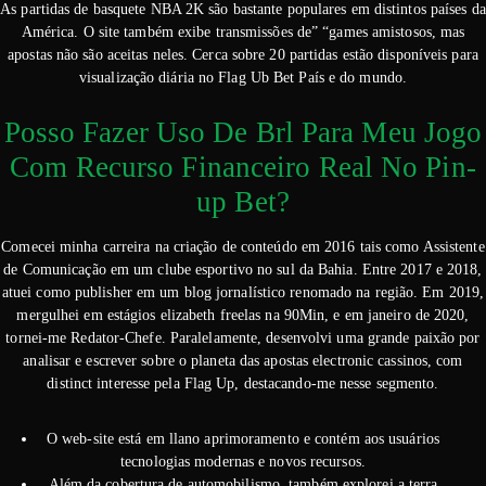
As partidas de basquete NBA 2K são bastante populares em distintos países da
América. O site também exibe transmissões de” “games amistosos, mas
apostas não são aceitas neles. Cerca sobre 20 partidas estão disponíveis para
visualização diária no Flag Ub Bet País e do mundo.
Posso Fazer Uso De Brl Para Meu Jogo
Com Recurso Financeiro Real No Pin-
up Bet?
Comecei minha carreira na criação de conteúdo em 2016 tais como Assistente
de Comunicação em um clube esportivo no sul da Bahia. Entre 2017 e 2018,
atuei como publisher em um blog jornalístico renomado na região. Em 2019,
mergulhei em estágios elizabeth freelas na 90Min, e em janeiro de 2020,
tornei-me Redator-Chefe. Paralelamente, desenvolvi uma grande paixão por
analisar e escrever sobre o planeta das apostas electronic cassinos, com
distinct interesse pela Flag Up, destacando-me nesse segmento.
O web-site está em llano aprimoramento e contém aos usuários
tecnologias modernas e novos recursos.
Além da cobertura de automobilismo, também explorei a terra