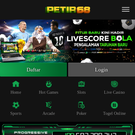
Beranda
Slot Online
Live Casino
Sportsbook
Arcade
Togel Online
Daftar
Login
Poker
Whatsapp
Home
Hot Games
Slots
Live Casino
Telegram
Sports
Arcade
Poker
Togel Online
Livechat