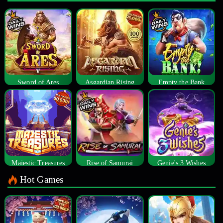
Sword of Ares
Asgardian Rising
Empty the Bank
Majestic Treasures
Rise of Samurai
Genie's 3 Wishes
Hot Games