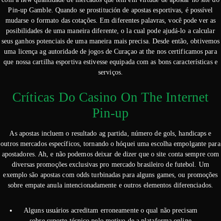
Pin-up Gamble. Quando se prostitución de apostas esportivas, é possível
mudarse o formato das cotações. Em diferentes palavras, você pode ver as
posibilidades de uma maneira diferente, o la cual pode ajudá-lo a calcular
seus ganhos potenciais de uma maneira mais precisa. Desde então, obtivemos
uma licença ag autoridade de jogos de Curaçao at the nos certificamos para
que nossa cartilha esportiva estivesse equipada com as bons características e
serviços.
Críticas Do Casino On The Internet
Pin-up
As apostas incluem o resultado ag partida, número de gols, handicaps e
outros mercados específicos, tornando o hóquei uma escolha empolgante para
apostadores. Ah, e não podemos deixar de dizer que o site conta sempre com
diversas promoções exclusivas pro mercado brasileiro de futebol. Um
exemplo são apostas com odds turbinadas para alguns games, ou promoções
sobre empate anula intencionadamente e outros elementos diferenciados.
Alguns usuários acreditam erroneamente o qual não precisam
sobre suporte técnico pelo motivo de a plataforma online