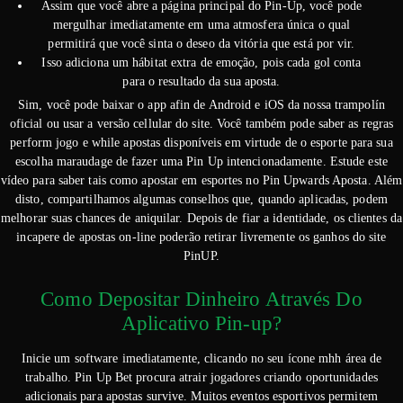
Assim que você abre a página principal do Pin-Up, você pode
mergulhar imediatamente em uma atmosfera única o qual
permitirá que você sinta o deseo da vitória que está por vir.
Isso adiciona um hábitat extra de emoção, pois cada gol conta
para o resultado da sua aposta.
Sim, você pode baixar o app afin de Android e iOS da nossa trampolín
oficial ou usar a versão cellular do site. Você também pode saber as regras
perform jogo e while apostas disponíveis em virtude de o esporte para sua
escolha maraudage de fazer uma Pin Up intencionadamente. Estude este
vídeo para saber tais como apostar em esportes no Pin Upwards Aposta. Além
disto, compartilhamos algumas conselhos que, quando aplicadas, podem
melhorar suas chances de aniquilar. Depois de fiar a identidade, os clientes da
incapere de apostas on-line poderão retirar livremente os ganhos do site
PinUP.
Como Depositar Dinheiro Através Do
Aplicativo Pin-up?
Inicie um software imediatamente, clicando no seu ícone mhh área de
trabalho. Pin Up Bet procura atrair jogadores criando oportunidades
adicionais para apostas survive. Muitos eventos esportivos permitem