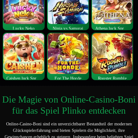
Lucky Neko
Ninja vs Samurai
Athena luck Spread
Caishen luck Spread
For The Horde
Rooster Rumble
Die Magie von Online-Casino-Boni
für das Spiel Plinko entdecken
Online-Casino-Boni sind ein unverzichtbarer Bestandteil der modernen
Glücksspielerfahrung und bieten Spielern die Möglichkeit, ihre
Gewinnchancen erheblich zu steigern. Insbesondere beim beliebten Spiel