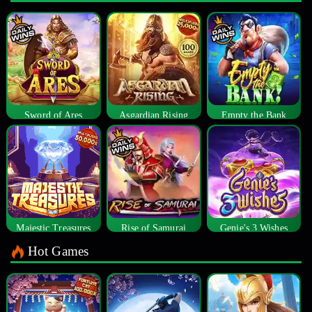
Sword of Ares
Asgardian Rising
Empty the Bank
Majestic Treasures
Rise of Samurai
Genie's 3 Wishes
Hot Games