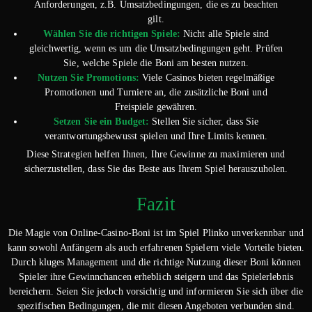
Anforderungen, z.B. Umsatzbedingungen, die es zu beachten
gilt.
Wählen Sie die richtigen Spiele:
Nicht alle Spiele sind
gleichwertig, wenn es um die Umsatzbedingungen geht. Prüfen
Sie, welche Spiele die Boni am besten nutzen.
Nutzen Sie Promotions:
Viele Casinos bieten regelmäßige
Promotionen und Turniere an, die zusätzliche Boni und
Freispiele gewähren.
Setzen Sie ein Budget:
Stellen Sie sicher, dass Sie
verantwortungsbewusst spielen und Ihre Limits kennen.
Diese Strategien helfen Ihnen, Ihre Gewinne zu maximieren und
sicherzustellen, dass Sie das Beste aus Ihrem Spiel herauszuholen.
Fazit
Die Magie von Online-Casino-Boni ist im Spiel Plinko unverkennbar und
kann sowohl Anfängern als auch erfahrenen Spielern viele Vorteile bieten.
Durch kluges Management und die richtige Nutzung dieser Boni können
Spieler ihre Gewinnchancen erheblich steigern und das Spielerlebnis
bereichern. Seien Sie jedoch vorsichtig und informieren Sie sich über die
spezifischen Bedingungen, die mit diesen Angeboten verbunden sind.