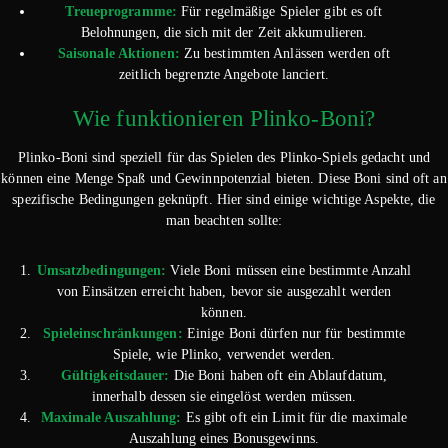
Treueprogramme:
Für regelmäßige Spieler gibt es oft
Belohnungen, die sich mit der Zeit akkumulieren.
Saisonale Aktionen:
Zu bestimmten Anlässen werden oft
zeitlich begrenzte Angebote lanciert.
Wie funktionieren Plinko-Boni?
Plinko-Boni sind speziell für das Spielen des Plinko-Spiels gedacht und
können eine Menge Spaß und Gewinnpotenzial bieten. Diese Boni sind oft an
spezifische Bedingungen geknüpft. Hier sind einige wichtige Aspekte, die
man beachten sollte:
Umsatzbedingungen:
Viele Boni müssen eine bestimmte Anzahl
von Einsätzen erreicht haben, bevor sie ausgezahlt werden
können.
Spieleinschränkungen:
Einige Boni dürfen nur für bestimmte
Spiele, wie Plinko, verwendet werden.
Gültigkeitsdauer:
Die Boni haben oft ein Ablaufdatum,
innerhalb dessen sie eingelöst werden müssen.
Maximale Auszahlung:
Es gibt oft ein Limit für die maximale
Auszahlung eines Bonusgewinns.