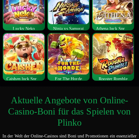
Lucky Neko
Ninja vs Samurai
Athena luck Spread
Caishen luck Spread
For The Horde
Rooster Rumble
Aktuelle Angebote von Online-
Casino-Boni für das Spielen von
Plinko
In der Welt der Online-Casinos sind Boni und Promotionen ein essenzieller