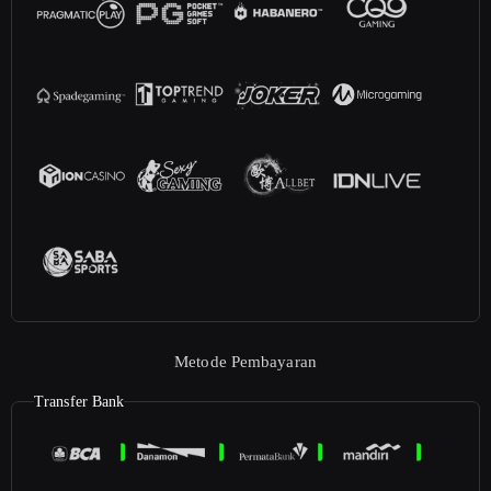
Metode Pembayaran
Transfer Bank