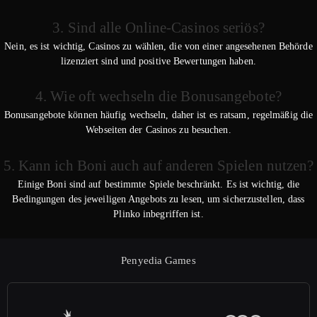
3. Sind alle Online-Casinos seriös?
Nein, es ist wichtig, Casinos zu wählen, die von einer angesehenen Behörde
lizenziert sind und positive Bewertungen haben.
4. Wie oft wechseln die Bonusangebote?
Bonusangebote können häufig wechseln, daher ist es ratsam, regelmäßig die
Webseiten der Casinos zu besuchen.
5. Kann ich Boni auch auf anderen Spielen nutzen?
Einige Boni sind auf bestimmte Spiele beschränkt. Es ist wichtig, die
Bedingungen des jeweiligen Angebots zu lesen, um sicherzustellen, dass
Plinko inbegriffen ist.
Penyedia Games