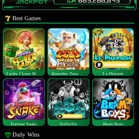
Best Games
Lucky Clover Riches
Almighty Zeus Wilds™
Le Pharaoh
Fortune Snake
SixSixSix
Beam Boys
Daily Wins