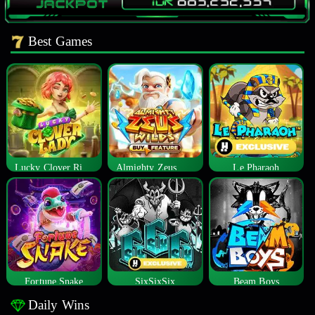
Best Games
Lucky Clover Riches
Almighty Zeus Wilds™
Le Pharaoh
Fortune Snake
SixSixSix
Beam Boys
Daily Wins