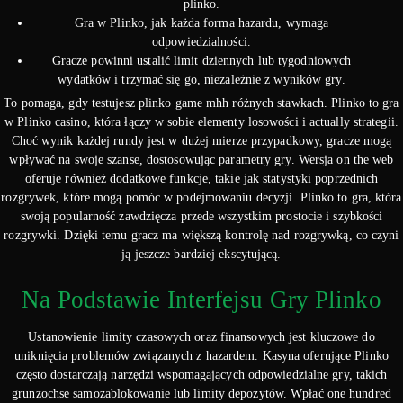
plinko.
Gra w Plinko, jak każda forma hazardu, wymaga
odpowiedzialności.
Gracze powinni ustalić limit dziennych lub tygodniowych
wydatków i trzymać się go, niezależnie z wyników gry.
To pomaga, gdy testujesz plinko game mhh różnych stawkach. Plinko to gra
w Plinko casino, która łączy w sobie elementy losowości i actually strategii.
Choć wynik każdej rundy jest w dużej mierze przypadkowy, gracze mogą
wpływać na swoje szanse, dostosowując parametry gry. Wersja on the web
oferuje również dodatkowe funkcje, takie jak statystyki poprzednich
rozgrywek, które mogą pomóc w podejmowaniu decyzji. Plinko to gra, która
swoją popularność zawdzięcza przede wszystkim prostocie i szybkości
rozgrywki. Dzięki temu gracz ma większą kontrolę nad rozgrywką, co czyni
ją jeszcze bardziej ekscytującą.
Na Podstawie Interfejsu Gry Plinko
Ustanowienie limity czasowych oraz finansowych jest kluczowe do
uniknięcia problemów związanych z hazardem. Kasyna oferujące Plinko
często dostarczają narzędzi wspomagających odpowiedzialne gry, takich
grunzochse samozablokowanie lub limity depozytów. Wpłać one hundred