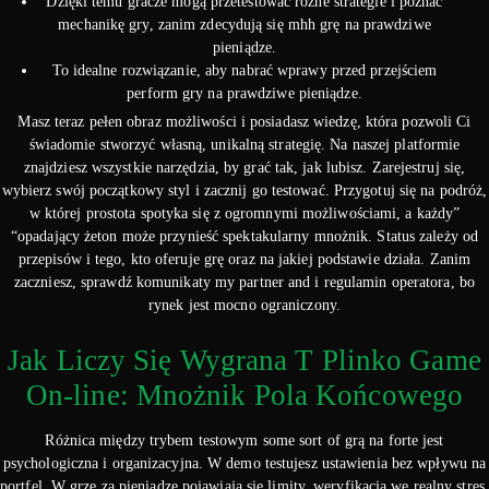
Dzięki temu gracze mogą przetestować różne strategie i poznać
mechanikę gry, zanim zdecydują się mhh grę na prawdziwe
pieniądze.
To idealne rozwiązanie, aby nabrać wprawy przed przejściem
perform gry na prawdziwe pieniądze.
Masz teraz pełen obraz możliwości i posiadasz wiedzę, która pozwoli Ci
świadomie stworzyć własną, unikalną strategię. Na naszej platformie
znajdziesz wszystkie narzędzia, by grać tak, jak lubisz. Zarejestruj się,
wybierz swój początkowy styl i zacznij go testować. Przygotuj się na podróż,
w której prostota spotyka się z ogromnymi możliwościami, a każdy”
“opadający żeton może przynieść spektakularny mnożnik. Status zależy od
przepisów i tego, kto oferuje grę oraz na jakiej podstawie działa. Zanim
zaczniesz, sprawdź komunikaty my partner and i regulamin operatora, bo
rynek jest mocno ograniczony.
Jak Liczy Się Wygrana T Plinko Game
On-line: Mnożnik Pola Końcowego
Różnica między trybem testowym some sort of grą na forte jest
psychologiczna i organizacyjna. W demo testujesz ustawienia bez wpływu na
portfel. W grze za pieniądze pojawiają się limity, weryfikacja we realny stres.