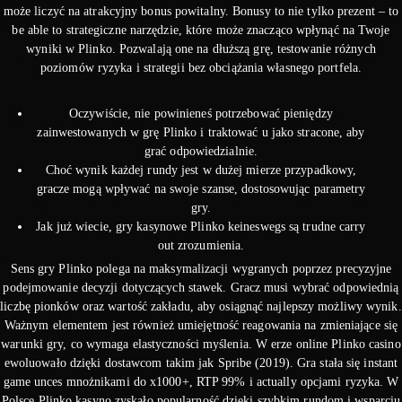
może liczyć na atrakcyjny bonus powitalny. Bonusy to nie tylko prezent – to
be able to strategiczne narzędzie, które może znacząco wpłynąć na Twoje
wyniki w Plinko. Pozwalają one na dłuższą grę, testowanie różnych
poziomów ryzyka i strategii bez obciążania własnego portfela.
Oczywiście, nie powinieneś potrzebować pieniędzy
zainwestowanych w grę Plinko i traktować u jako stracone, aby
grać odpowiedzialnie.
Choć wynik każdej rundy jest w dużej mierze przypadkowy,
gracze mogą wpływać na swoje szanse, dostosowując parametry
gry.
Jak już wiecie, gry kasynowe Plinko keineswegs są trudne carry
out zrozumienia.
Sens gry Plinko polega na maksymalizacji wygranych poprzez precyzyjne
podejmowanie decyzji dotyczących stawek. Gracz musi wybrać odpowiednią
liczbę pionków oraz wartość zakładu, aby osiągnąć najlepszy możliwy wynik.
Ważnym elementem jest również umiejętność reagowania na zmieniające się
warunki gry, co wymaga elastyczności myślenia. W erze online Plinko casino
ewoluowało dzięki dostawcom takim jak Spribe (2019). Gra stała się instant
game unces mnożnikami do x1000+, RTP 99% i actually opcjami ryzyka. W
Polsce Plinko kasyno zyskało popularność dzięki szybkim rundom i wsparciu