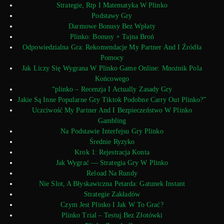
Strategie, Rtp I Matematyka W Plinko
Podstawy Gry
Darmowe Bonusy Bez Wpłaty
Plinko: Bonusy + Tajna Broń
Odpowiedzialna Gra: Rekomendacje My Partner And I Źródła
Pomocy
Jak Liczy Się Wygrana W Plinko Game Online: Mnożnik Pola
Końcowego
“plinko – Recenzja I Actually Zasady Gry
Jakie Są Inne Popularne Gry Tiktok Podobne Carry Out Plinko?”
Uczciwość My Partner And I Bezpieczeństwo W Plinko
Gambling
Na Podstawie Interfejsu Gry Plinko
Średnie Ryzyko
Krok 1: Rejestracja Konta
Jak Wygrać — Strategia Gry W Plinko
Reload Na Rundy
Nie Slot, A Błyskawiczna Petarda: Gatunek Instant
Strategie Zakładów
Czym Jest Plinko I Jak W To Grać?
Plinko Trial – Testuj Bez Złotówki