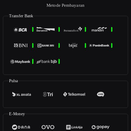
Metode Pembayaran
Transfer Bank
Pulsa
E-Money