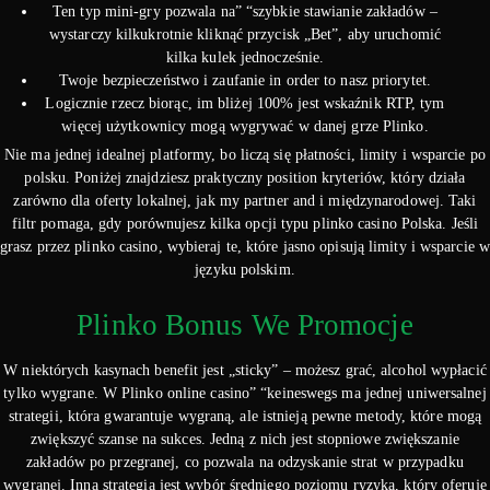
Ten typ mini-gry pozwala na” “szybkie stawianie zakładów –
wystarczy kilkukrotnie kliknąć przycisk „Bet”, aby uruchomić
kilka kulek jednocześnie.
Twoje bezpieczeństwo i zaufanie in order to nasz priorytet.
Logicznie rzecz biorąc, im bliżej 100% jest wskaźnik RTP, tym
więcej użytkownicy mogą wygrywać w danej grze Plinko.
Nie ma jednej idealnej platformy, bo liczą się płatności, limity i wsparcie po
polsku. Poniżej znajdziesz praktyczny position kryteriów, który działa
zarówno dla oferty lokalnej, jak my partner and i międzynarodowej. Taki
filtr pomaga, gdy porównujesz kilka opcji typu plinko casino Polska. Jeśli
grasz przez plinko casino, wybieraj te, które jasno opisują limity i wsparcie w
języku polskim.
Plinko Bonus We Promocje
W niektórych kasynach benefit jest „sticky” – możesz grać, alcohol wypłacić
tylko wygrane. W Plinko online casino” “keineswegs ma jednej uniwersalnej
strategii, która gwarantuje wygraną, ale istnieją pewne metody, które mogą
zwiększyć szanse na sukces. Jedną z nich jest stopniowe zwiększanie
zakładów po przegranej, co pozwala na odzyskanie strat w przypadku
wygranej. Inną strategią jest wybór średniego poziomu ryzyka, który oferuje