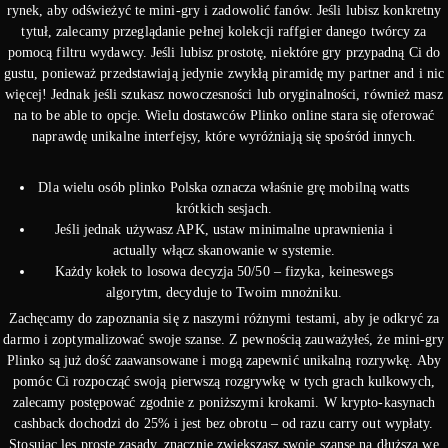
rynek, aby odświeżyć te mini-gry i zadowolić fanów. Jeśli lubisz konkretny
tytuł, zalecamy przeglądanie pełnej kolekcji raffgier danego twórcy za
pomocą filtru wydawcy. Jeśli lubisz prostotę, niektóre gry przypadną Ci do
gustu, ponieważ przedstawiają jedynie zwykłą piramidę my partner and i nic
więcej! Jednak jeśli szukasz nowoczesności lub oryginalności, również masz
na to be able to opcje. Wielu dostawców Plinko online stara się oferować
naprawdę unikalne interfejsy, które wyróżniają się spośród innych.
Dla wielu osób plinko Polska oznacza właśnie grę mobilną watts
krótkich sesjach.
Jeśli jednak używasz APK, ustaw minimalne uprawnienia i
actually włącz skanowanie w systemie.
Każdy kołek to losowa decyzja 50/50 – fizyka, keineswegs
algorytm, decyduje to Twoim mnożniku.
Zachęcamy do zapoznania się z naszymi różnymi testami, aby je odkryć za
darmo i zoptymalizować swoje szanse. Z pewnością zauważyłeś, że mini-gry
Plinko są już dość zaawansowane i mogą zapewnić unikalną rozrywkę. Aby
pomóc Ci rozpocząć swoją pierwszą rozgrywkę w tych grach kulkowych,
zalecamy postępować zgodnie z poniższymi krokami. W krypto-kasynach
cashback dochodzi do 25% i jest bez obrotu – od razu carry out wypłaty.
Stosując les proste zasady, znacznie zwiększasz swoje szanse na dłuższą we