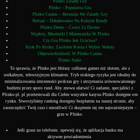
Plinko Zasady Gry
Plinko – Popularna Gra
Plinko Casino – Recenzja We Zasady Gry
Reload – Doładowanie Na Kolejne Rundy
Plinko Demo – Ćwicz Za Darmo
Wypłaty, Mnożniki I Matematyka W Plinko
Czy Gra Plinko Jest Uczciwa?
Krok Po Kroku: Zasilenie Konta I Wybór Waluty
Odpowiedzialność W Plinko Casino
Plinko Stake
To sprawia, że Plinko jest bliższy collision games niż slotom, ale z
unikalnym, telewizyjnym klimatem. Tryb niskiego ryzyka jest idealny do
minimalizowania zmienności podczas gry i utrzymania zrównoważonego
budżetu przez sporo rund. Aby znowu ułatwić Ci zadanie, specjaliści z
Plinko-pl. pl przetestowali dla Ciebie wszystkie kasyna Plinko dostępne em
rynku. Stworzyliśmy ranking dostępny bezpłatnie na naszej stronie, aby
zaoszczędzić Twój czas i umożliwić Ci skupienie się em najważniejszym –
grze w Plinko.
Jeśli grasz na telefonie, upewnij się, że aplikacja banku ma
aktywne powiadomienia.