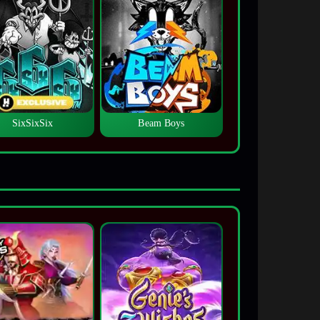
SixSixSix
Beam Boys