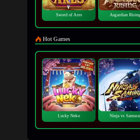
Sword of Ares
Asgardian Risin
Hot Games
Lucky Neko
Ninja vs Samura