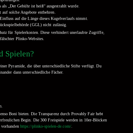
 als „Der Gebühr ist heiß“ ausgestrahlt wurde.
st auf solche Angebote entbehren.
Einfluss auf die Länge dieses Kugelverlaufs nimmt.
ücksspielbehörde (GGL) nicht zulässig.
utz für Spielerkonten. Diese verhindert unerlaubte Zugriffe,
älschter Plinko-Websites.
d Spielen?
iner Pyramide, die über unterschiedliche Stifte verfügt. Du
inander dann unterschiedliche Fächer.
n.
ebenso Boni bieten. Die Transparenz durch Provably Fair hebt
erfreulichen Begin. Die 300 Freispiele werden in 10er-Blöcken
ig vorhanden
https://plinko-spielen-de.com/
.