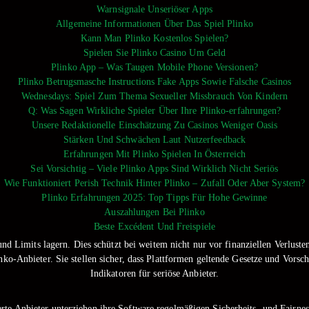
Warnsignale Unseriöser Apps
Allgemeine Informationen Über Das Spiel Plinko
Kann Man Plinko Kostenlos Spielen?
Spielen Sie Plinko Casino Um Geld
Plinko App – Was Taugen Mobile Phone Versionen?
Plinko Betrugsmasche Instructions Fake Apps Sowie Falsche Casinos
Wednesdays: Spiel Zum Thema Sexueller Missbrauch Von Kindern
Q: Was Sagen Wirkliche Spieler Über Ihre Plinko-erfahrungen?
Unsere Redaktionelle Einschätzung Zu Casinos Weniger Oasis
Stärken Und Schwächen Laut Nutzerfeedback
Erfahrungen Mit Plinko Spielen In Österreich
Sei Vorsichtig – Viele Plinko Apps Sind Wirklich Nicht Seriös
Wie Funktioniert Perish Technik Hinter Plinko – Zufall Oder Aber System?
Plinko Erfahrungen 2025: Top Tipps Für Hohe Gewinne
Auszahlungen Bei Plinko
Beste Excédent Und Freispiele
 und Limits lagern. Dies schützt bei weitem nicht nur vor finanziellen Verlust
o-Anbieter. Sie stellen sicher, dass Plattformen geltende Gesetze und Vorsch
Indikatoren für seriöse Anbieter.
erte Anbieter unterziehen ihre Software regelmäßigen Sicherheits- und Fairne