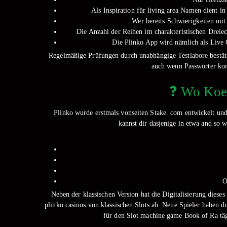
Als Inspiration für living area Namen dient i
Wer bereits Schwierigkeiten mit 
Die Anzahl der Reihen im charakteristischen Dreie
Die Plinko App wird nämlich als Live 
Regelmäßige Prüfungen durch unabhängige Testlabore bestätig
auch wenn Passwörter kom
❓ Wo Koen
Plinko wurde erstmals vonseiten Stake. com entwickelt und 
kannst dir dasjenige in etwa and so 
O
Neben der klassischen Version hat die Digitalisierung diese
plinko casinos von klassischen Slots ab. Neue Spieler haben 
für den Slot machine game Book of Ra täg