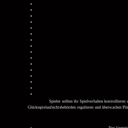
Spieler sollten ihr Spielverhalten kontrollieren
Glücksspielaufsichtsbehörden regulieren und überwachen Plink
Nur lizenzi