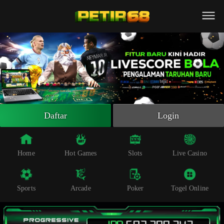
Beranda
Slot Online
Live Casino
Sportsbook
Arcade
Togel Online
Daftar
Login
Poker
Whatsapp
Home
Hot Games
Slots
Live Casino
Telegram
Sports
Arcade
Poker
Togel Online
Livechat