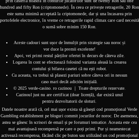
prin casieria noastră în conturile jucătorilor sunt de twenty Ron sau one
hundred and fifty Ron (criptomonede). În ceea ce privește retragerile, 20 Ron
este suma minimă acceptată la criptomonede, dar și una încasarea prin
portofelele electronice, în vreme ce retragerile rapid climax care card necesit
o sumă sobre minim 150 Ron.
Aceste cadouri sunt ușor de înmulțit prin strategie sau noroc și
vor duce la premii excelente!
Apoi, vei primi restul părților ofertei în decurs de câteva zile.
Logarea în cont se efectuează folosind varianta aleasă la crearea
contului și bifarea casetei că nu ești robot.
Cu aceasta, va trebui să plasezi pariuri sobre câteva ori in nessun
caso mari decât adición inițială.
© 2025 verde-casino. ro cazinou ｜ Toate drepturile rezervate.
Cazinoul just nu are certificat (doar licență), dar există unul
pentru dezvoltatorii de sloturi.
Datele noastre arată că, cel mai ușor exista să găsești cod promoțional Verde
Gambling establishment pe bloguri commit jocurilor de noroc. De asemenea,
astea se găsesc în scrisori de email și pe forumuri tematice. Aceasta este cea
mai avantajoasă recompensă pe care o poți primi. Pur și neamestecat
activează recompensa, făcând clic pe buton sau utilizând un cod promoțional