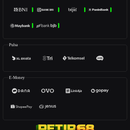
Pulsa
E-Money