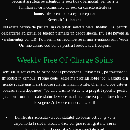
baccarat și ruletă pe attention le joci tidak bermodal, pentru a te
familiariza cu mecanismele de joc, cu caracteristicile și
bonusurile oferite dacă ești începător.
Revendică-ți bonusul
Nu există cerințe de pariere, așa că puteți solicita plata imediat. Da, pentru
descărcarea aplicației pe telefon primești un cadou special (nu este nevoie să
vă alimentați contul). Poți primi un recompense și mai avantajos prin Verde
On line casino cod bonus pentru freebets sau freespins.
Weekly Free Of Charge Spins
Bonusul se activează folosind codul promoțional “ruby75fs”, pe treatment îl
introduci în câmpul “Promo code” entre ma profilul sobre joc. Câștigul din
aceste runde sans frais trebuie rulat în maxim 5 zile. Oferta include câteva
bonusuri fără depunere” “pe care Casino Verde le-a pregătit specific pentru
jucătorii români. Toate sloturile sobre aici funcționează premature climax
baza generării sobre numere aleatorii.
Bonificația accesată va avea statutul de bonus activat și va fi
disponibilă la slotul asociat, dacă conține rotiri gratuite sau în
balanța cu bani bonus, dacă este o sumă de bani.