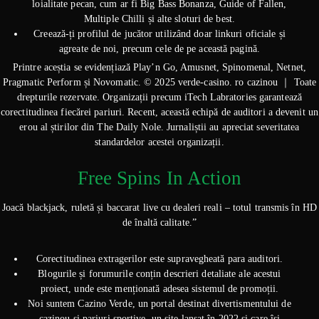
loialitate pecan, cum ar fi Big Bass Bonanza, Guide of Fallen,
Multiple Chilli și alte sloturi de best.
Creează-ți profilul de jucător utilizând doar linkuri oficiale și
agreate de noi, precum cele de pe această pagină.
Printre aceștia se evidențiază Play’n Go, Amusnet, Spinomenal, Netnet,
Pragmatic Perform și Novomatic. © 2025 verde-casino. ro cazinou ｜ Toate
drepturile rezervate. Organizații precum iTech Labratories garantează
corectitudinea fiecărei pariuri. Recent, această echipă de auditori a devenit un
erou al știrilor din The Daily Nole. Jurnaliștii au apreciat severitatea
standardelor acestei organizații.
Free Spins In Action
Joacă blackjack, ruletă și baccarat live cu dealeri reali – totul transmis în HD
de înaltă calitate.”
Corectitudinea extragerilor este supravegheată para auditori.
Blogurile și forumurile conțin descrieri detaliate ale acestui
proiect, unde este menționată adesea sistemul de promoții.
Noi suntem Cazino Verde, un portal destinat divertismentului de
cazinou și pariuri sportive, un site lansat în 2022 și care își