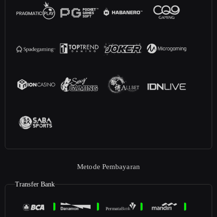
Metode Pembayaran
Transfer Bank