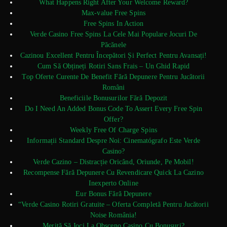
What Happens Right After Your Welcome Reward?
Max-value Free Spins
Free Spins In Action
Verde Casino Free Spins La Cele Mai Populare Jocuri De
Păcănele
Cazinou Excellent Pentru Începători Și Perfect Pentru Avansați!
Cum Să Obțineți Rotiri Sans Frais – Un Ghid Rapid
Top Oferte Curente De Benefit Fără Depunere Pentru Jucătorii
Români
Beneficiile Bonusurilor Fără Depozit
Do I Need An Added Bonus Code To Assert Every Free Spin
Offer?
Weekly Free Of Charge Spins
Informații Standard Despre Noi: Cinematógrafo Este Verde
Casino?
Verde Cazino – Distracție Oricând, Oriunde, Pe Mobil!
Recompense Fără Depunere Cu Revendicare Quick La Cazino
Inexperto Online
Eur Bonus Fără Depunere
“Verde Casino Rotiri Gratuite – Oferta Completă Pentru Jucătorii
Noise România!
Merită Să Joci La Obsceno Casino Cu Bonusuri?