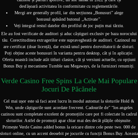
desfășoară activitatea în conformitate cu reglementările.
Mergi are generally profil, iar din secțiunea „Bonusuri” alege
bonusul apăsând butonul „Activate”.
Veți íntegral restul datelor din profilul de joc puțin mai târziu.
Ele au fost verificate de auditori și aduc câștiguri exclusiv pe baza norocului
tău. Corectitudinea extragerilor este supravegheată de auditori. Cazinoul nu
are certificat (doar licență), dar există unul pentru dezvoltatorii de sloturi.
Poți obține aceste bonusuri în varianta pentru desktop, cât și în aplicație.
Oferta noastră include atât titluri clasice, cât și versiuni actuelle, cu opțiuni
Bonus Buy și mecanisme Tumble sau Megaways, de la furnizori renumiți.
Verde Casino Free Spins La Cele Mai Populare
Jocuri De Păcănele
Cel mai ușor este să faci acest lucru în modul automat la sloturile Hold &
Win, unde câștigurile sunt acordate frecvent. Cadourile de” “los angeles
cazinou sunt completate excelent de promoțiile care pot fi colectate în cadrul
sloturilor. Astfel de promoții apar chiar mai des decât plățile obișnuite.
Primește Verde Casino added bonus la oricare dintre cele peste two. 000 de
sloturi online, cu un accent deosebit pe jocurile cu funcții Bonus Buy. Aceasta