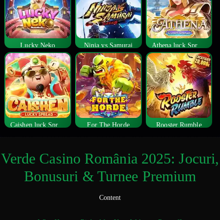
Lucky Neko
Ninja vs Samurai
Athena luck Spread
Caishen luck Spread
For The Horde
Rooster Rumble
Verde Casino România 2025: Jocuri,
Bonusuri & Turnee Premium
Content