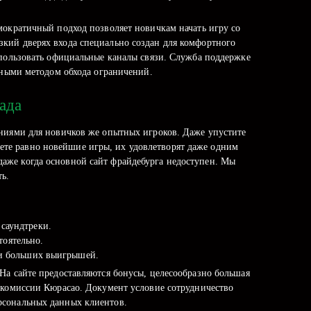
мократичный подход позволяет новичкам начать игру со
кий дверях входа специально создан для комфортного
спользовать официальные каналы связи. Служба поддержке
енными методом обхода ограничений.
ада
ениями для новичков же опытных игроков. Даже упустите
дете равно новейшие игры, их удовлетворят даже одним
 даже когда основной сайт фрайдебурга недоступен. Мы
ь.
саундтреки.
тоятельно.
 и больших выигрышей.
На сайте предоставляются бонусы, целесообразно большая
 комиссии Кюрасао. Документ условие сотрудничество
рсональных данных клиентов.