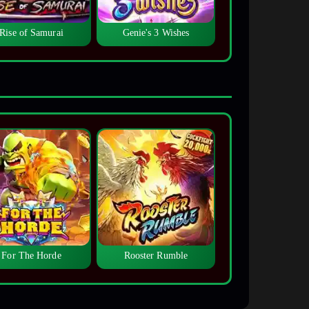
Rise of Samurai
Genie's 3 Wishes
For The Horde
Rooster Rumble