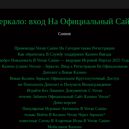
еркало: вход На Официальный Са
Content
Промокоды Vovan Casino На Сегодня также Регистрации
Как обратилась В Службу поддержки Казино Вавада
добро Пожаловать В Vovan Casino — ведущие Игровой Портал 2025 Год
 Казино (casino Vovan) – Зеркало, Вход а Регистрация На Официальном
Депозит а Вован Казино
Вован Казино Зеркало Официальное Круглосуточный Доступ
же Пополнить Депозит и Получить Вознаграждение
Играйте Без Лишних Документов С Vovan
почему Забанен Официальный Сайт Казино Vovan?
Демо-версия
Популярные Игровые Автоматы В Vovan Casino
только Войти В Казино Vovan Через Зеркало?
известные Слоты И Азартные Игры В Vovan Casino
Мобильное Казино