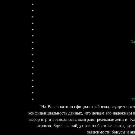
Ка
т
“На Вован казино официальный вход осуществляется
конфиденциальность данных, что делаем его надежным в
выбор игр и возможность выиграют реальные деньги. Ка
игроков. Здесь вы найдут разнообразные слоты, рул
зависимости бонусы и ак