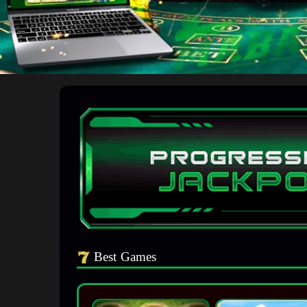
Best Games