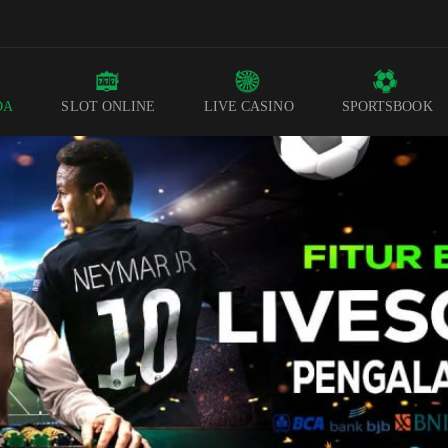
DA
SLOT ONLINE
LIVE CASINO
SPORTSBOOK