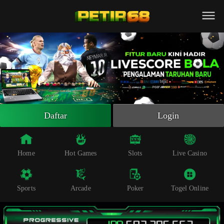
Beranda
Slot Online
Live Casino
Sportsbook
Arcade
Togel Online
Daftar
Login
Poker
Whatsapp
Home
Hot Games
Slots
Live Casino
Telegram
Sports
Arcade
Poker
Togel Online
Livechat