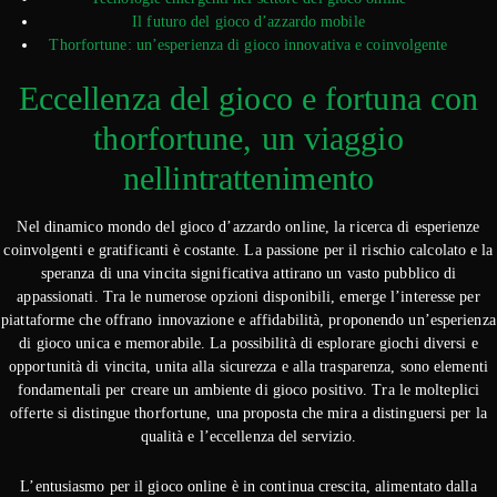
Il futuro del gioco d’azzardo mobile
Thorfortune: un’esperienza di gioco innovativa e coinvolgente
Eccellenza del gioco e fortuna con
thorfortune, un viaggio
nellintrattenimento
Nel dinamico mondo del gioco d’azzardo online, la ricerca di esperienze
coinvolgenti e gratificanti è costante. La passione per il rischio calcolato e la
speranza di una vincita significativa attirano un vasto pubblico di
appassionati. Tra le numerose opzioni disponibili, emerge l’interesse per
piattaforme che offrano innovazione e affidabilità, proponendo un’esperienza
di gioco unica e memorabile. La possibilità di esplorare giochi diversi e
opportunità di vincita, unita alla sicurezza e alla trasparenza, sono elementi
fondamentali per creare un ambiente di gioco positivo. Tra le molteplici
offerte si distingue thorfortune, una proposta che mira a distinguersi per la
qualità e l’eccellenza del servizio.
L’entusiasmo per il gioco online è in continua crescita, alimentato dalla