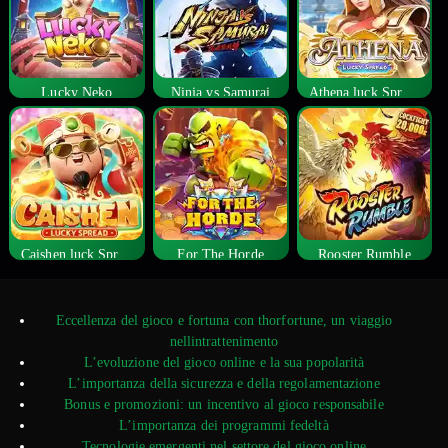
Lucky Neko
Ninja vs Samurai
Athena luck Spread
Caishen luck Spread
For The Horde
Rooster Rumble
Eccellenza del gioco e fortuna con thorfortune, un viaggio
nellintrattenimento
L’evoluzione del gioco online e la sua popolarità
L’importanza della sicurezza e della regolamentazione
Bonus e promozioni: un incentivo al gioco responsabile
L’importanza dei programmi fedeltà
Tecnologie emergenti nel settore del gioco online