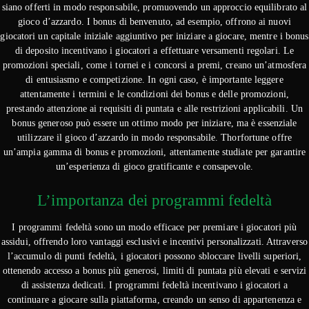
siano offerti in modo responsabile, promuovendo un approccio equilibrato al
gioco d’azzardo. I bonus di benvenuto, ad esempio, offrono ai nuovi
giocatori un capitale iniziale aggiuntivo per iniziare a giocare, mentre i bonus
di deposito incentivano i giocatori a effettuare versamenti regolari. Le
promozioni speciali, come i tornei e i concorsi a premi, creano un’atmosfera
di entusiasmo e competizione. In ogni caso, è importante leggere
attentamente i termini e le condizioni dei bonus e delle promozioni,
prestando attenzione ai requisiti di puntata e alle restrizioni applicabili. Un
bonus generoso può essere un ottimo modo per iniziare, ma è essenziale
utilizzare il gioco d’azzardo in modo responsabile. Thorfortune offre
un’ampia gamma di bonus e promozioni, attentamente studiate per garantire
un’esperienza di gioco gratificante e consapevole.
L’importanza dei programmi fedeltà
I programmi fedeltà sono un modo efficace per premiare i giocatori più
assidui, offrendo loro vantaggi esclusivi e incentivi personalizzati. Attraverso
l’accumulo di punti fedeltà, i giocatori possono sbloccare livelli superiori,
ottenendo accesso a bonus più generosi, limiti di puntata più elevati e servizi
di assistenza dedicati. I programmi fedeltà incentivano i giocatori a
continuare a giocare sulla piattaforma, creando un senso di appartenenza e