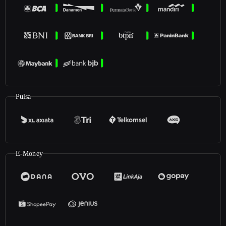
Pulsa
E-Money