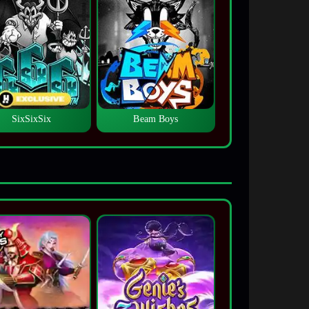
SixSixSix
Beam Boys