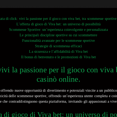
ta di click: vivi la passione per il gioco con viva bet, tra scommesse sportive
L’offerta di gioco di Viva bet: un universo di possibilità
Scommesse Sportive: un’esperienza coinvolgente e personalizzata
Le principali discipline sportive su cui scommettere
Funzionalità avanzate per le scommesse sportive
Strategie di scommessa efficaci
La sicurezza e l’affidabilità di Viva bet
Il bonus di benvenuto e le promozioni di Viva bet
vivi la passione per il gioco con viva
casinò online.
 offrendo nuove opportunità di divertimento e potenziali vincite a un pubblic
cità delle scommesse sportive, offrendo un’esperienza utente completa e coinv
e che contraddistinguono questa piattaforma, invitando gli appassionati a vive
a di gioco di Viva bet: un universo di po