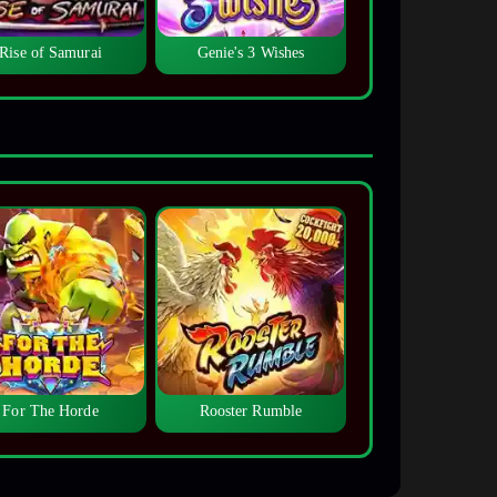
Rise of Samurai
Genie's 3 Wishes
For The Horde
Rooster Rumble