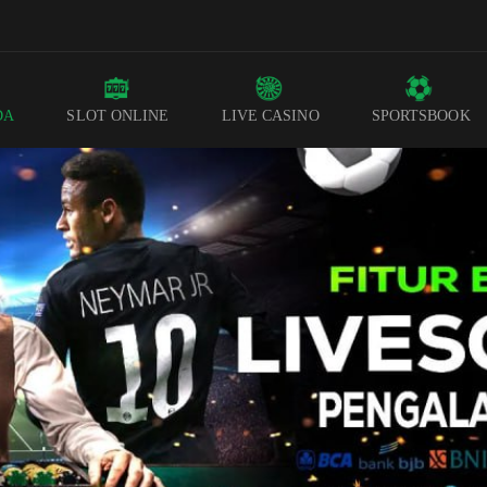
DA
SLOT ONLINE
LIVE CASINO
SPORTSBOOK