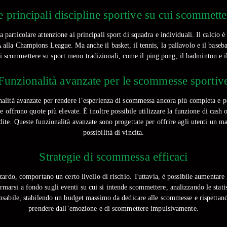
e principali discipline sportive su cui scommette
a particolare attenzione ai principali sport di squadra e individuali. Il calcio
 alla Champions League. Ma anche il basket, il tennis, la pallavolo e il baseb
 di scommettere su sport meno tradizionali, come il ping pong, il badminton e i
Funzionalità avanzate per le scommesse sportiv
onalità avanzate per rendere l’esperienza di scommessa ancora più completa e pe
ffrono quote più elevate. È inoltre possibile utilizzare la funzione di cash
rdite. Queste funzionalità avanzate sono progettate per offrire agli utenti un 
possibilità di vincita.
Strategie di scommessa efficaci
do, comportano un certo livello di rischio. Tuttavia, è possibile aumentare le
marsi a fondo sugli eventi su cui si intende scommettere, analizzando le statist
onsabile, stabilendo un budget massimo da dedicare alle scommesse e rispettand
prendere dall’emozione e di scommettere impulsivamente.