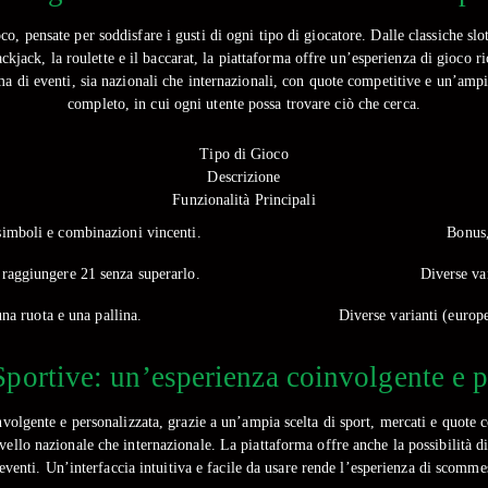
o, pensate per soddisfare i gusti di ogni tipo di giocatore. Dalle classiche slot
ckjack, la roulette e il baccarat, la piattaforma offre un’esperienza di gioco ric
 di eventi, sia nazionali che internazionali, con quote competitive e un’ampia
completo, in cui ogni utente possa trovare ciò che cerca.
Tipo di Gioco
Descrizione
Funzionalità Principali
 simboli e combinazioni vincenti.
Bonus,
è raggiungere 21 senza superarlo.
Diverse var
na ruota e una pallina.
Diverse varianti (europe
ortive: un’esperienza coinvolgente e p
olgente e personalizzata, grazie a un’ampia scelta di sport, mercati e quote 
a livello nazionale che internazionale. La piattaforma offre anche la possibilit
enti. Un’interfaccia intuitiva e facile da usare rende l’esperienza di scommess