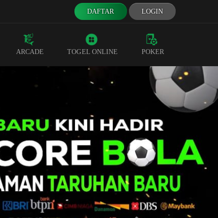
DAFTAR
LOGIN
ARCADE
TOGEL ONLINE
POKER