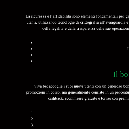
La sicurezza e l’affidabilità sono elementi fondamentali per gar
utenti, utilizzando tecnologie di crittografia all’avanguardia e
della legalità e della trasparenza delle sue operazio
L
Il b
Viva bet accoglie i suoi nuovi utenti con un generoso bon
promozioni in corso, ma generalmente consiste in un percentua
cashback, scommesse gratuite e tornei con premi i