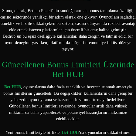
Sonuç olarak, Bethub Paneli’nin sunduğu anında bonus tanımlama özelliği,
casino sektöründe yenilikçi bir adım olarak öne çıkıyor. Oyunculara sağladığı
esneklik ve hız ile dikkat çeken bu sistem, casino dünyasında rekabet avantajı
elde etmek isteyen platformlar için önemli bir araç haline gelmiştir.
Bethub’un bu eşsiz özelliğiyle kullanıcılar, daha zengin ve tatmin edici bir
oyun deneyimi yaşarken, platform da müşteri memnuniyetini üst düzeye
taşıyor.
Güncellenen Bonus Limitleri Üzerinde
Bet HUB
Bet HUB
, oyuncularına daha fazla esneklik ve heyecan sunmak amacıyla
bonus limitlerini güncelledi. Bu değişiklikler, kullanıcıların daha geniş bir
yelpazede oyun oynama ve kazanma fırsatını artırmayı hedefliyor.
Güncellenen bonus limitleri sayesinde, oyuncular artık daha yüksek
miktarlarda bahis yapabilecek ve potansiyel kazançlarını maksimize
edebilecekler.
Yeni bonus limitleriyle birlikte,
Bet HUB
‘da oyuncuların dikkat etmesi