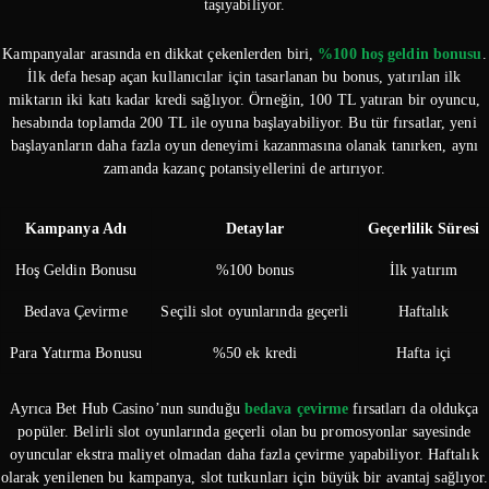
taşıyabiliyor.
Kampanyalar arasında en dikkat çekenlerden biri,
%100 hoş geldin bonusu
.
İlk defa hesap açan kullanıcılar için tasarlanan bu bonus, yatırılan ilk
miktarın iki katı kadar kredi sağlıyor. Örneğin, 100 TL yatıran bir oyuncu,
hesabında toplamda 200 TL ile oyuna başlayabiliyor. Bu tür fırsatlar, yeni
başlayanların daha fazla oyun deneyimi kazanmasına olanak tanırken, aynı
zamanda kazanç potansiyellerini de artırıyor.
Kampanya Adı
Detaylar
Geçerlilik Süresi
Hoş Geldin Bonusu
%100 bonus
İlk yatırım
Bedava Çevirme
Seçili slot oyunlarında geçerli
Haftalık
Para Yatırma Bonusu
%50 ek kredi
Hafta içi
Ayrıca Bet Hub Casino’nun sunduğu
bedava çevirme
fırsatları da oldukça
popüler. Belirli slot oyunlarında geçerli olan bu promosyonlar sayesinde
oyuncular ekstra maliyet olmadan daha fazla çevirme yapabiliyor. Haftalık
olarak yenilenen bu kampanya, slot tutkunları için büyük bir avantaj sağlıyor.