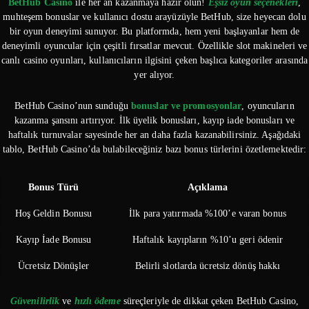
BetHub Casino
ile her an kazanmaya hazır olun!
Eşsiz oyun seçenekleri
,
muhteşem bonuslar ve kullanıcı dostu arayüzüyle BetHub, size heyecan dolu
bir oyun deneyimi sunuyor. Bu platformda, hem yeni başlayanlar hem de
deneyimli oyuncular için çeşitli fırsatlar mevcut. Özellikle slot makineleri ve
canlı casino oyunları, kullanıcıların ilgisini çeken başlıca kategoriler arasında
yer alıyor.
BetHub Casino’nun sunduğu
bonuslar ve promosyonlar
, oyuncuların
kazanma şansını artırıyor. İlk üyelik bonusları, kayıp iade bonusları ve
haftalık turnuvalar sayesinde her an daha fazla kazanabilirsiniz. Aşağıdaki
tablo, BetHub Casino’da bulabileceğiniz bazı bonus türlerini özetlemektedir:
Bonus Türü
Açıklama
Hoş Geldin Bonusu
İlk para yatırmada %100’e varan bonus
Kayıp İade Bonusu
Haftalık kayıpların %10’u geri ödenir
Ücretsiz Dönüşler
Belirli slotlarda ücretsiz dönüş hakkı
Güvenilirlik
ve
hızlı ödeme
süreçleriyle de dikkat çeken BetHub Casino,