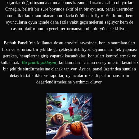
başarılar doğrultusunda anında bonus kazanma fırsatına sahip oluyorlar.
Örneğin, belirli bir süre boyunca aktif olan bir oyuncu, panel üzerinden
otomatik olarak tanımlanan bonuslarla ödüllendiriliyor. Bu durum, hem
oyuncuların oyun içinde daha fazla vakit geçirmelerini sağlıyor hem de
casino platformunun genel performansını olumlu yönde etkiliyor.
Bethub Paneli’nin kullanıcı dostu arayüzü sayesinde, bonus tanımlamaları
hızlı ve sorunsuz bir şekilde gerçekleştirilebiliyor. Oyuncuların tek yapması
gereken, hesaplarına giriş yaparak kazandıkları bonusları kontrol etmek ve
kullanmak.
Bu pratik yaklaşım
, kullanıcıların casino deneyimlerini kesintisiz
bir şekilde sürdürmelerine olanak tanıyor. Ayrıca, panel üzerinden sunulan
detaylı istatistikler ve raporlar, oyuncuların kendi performanslarını
değerlendirmelerine yardımcı oluyor.