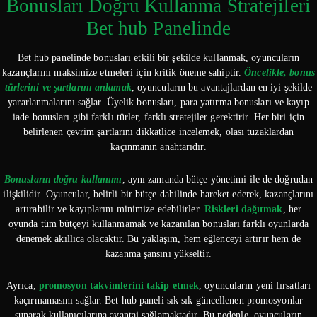
Bonusları Doğru Kullanma Stratejileri
Bet hub Panelinde
Bet hub panelinde bonusları etkili bir şekilde kullanmak, oyuncuların
kazançlarını maksimize etmeleri için kritik öneme sahiptir.
Öncelikle, bonus
türlerini ve şartlarını anlamak
, oyuncuların bu avantajlardan en iyi şekilde
yararlanmalarını sağlar. Üyelik bonusları, para yatırma bonusları ve kayıp
iade bonusları gibi farklı türler, farklı stratejiler gerektirir. Her biri için
belirlenen çevrim şartlarını dikkatlice incelemek, olası tuzaklardan
kaçınmanın anahtarıdır.
Bonusların doğru kullanımı
, aynı zamanda bütçe yönetimi ile de doğrudan
ilişkilidir. Oyuncular, belirli bir bütçe dahilinde hareket ederek, kazançlarını
artırabilir ve kayıplarını minimize edebilirler.
Riskleri dağıtmak
, her
oyunda tüm bütçeyi kullanmamak ve kazanılan bonusları farklı oyunlarda
denemek akıllıca olacaktır. Bu yaklaşım, hem eğlenceyi artırır hem de
kazanma şansını yükseltir.
Ayrıca,
promosyon takvimlerini takip etmek
, oyuncuların yeni fırsatları
kaçırmamasını sağlar. Bet hub paneli sık sık güncellenen promosyonlar
sunarak kullanıcılarına avantaj sağlamaktadır. Bu nedenle, oyuncuların