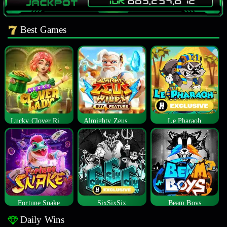
Best Games
Lucky Clover Riches
Almighty Zeus Wilds™
Le Pharaoh
Fortune Snake
SixSixSix
Beam Boys
Daily Wins