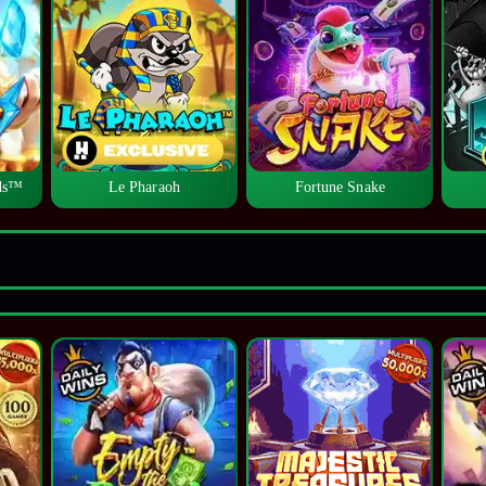
lds™
Le Pharaoh
Fortune Snake