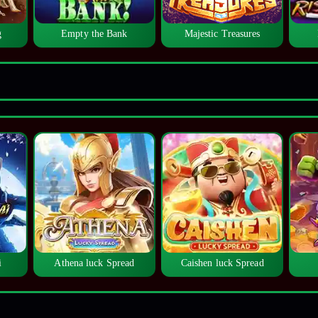
g
Empty the Bank
Majestic Treasures
i
Athena luck Spread
Caishen luck Spread