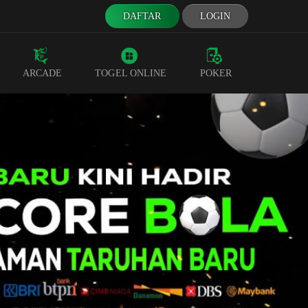
DAFTAR
LOGIN
ARCADE
TOGEL ONLINE
POKER