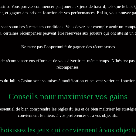
asino. Vous pouvez commencer par jouer aux jeux de hasard, tels que le blackj
ent, et gagner des prix en fonction de vos performances. Enfin, vous pouvez g
 sont soumises à certaines conditions. Vous devez par exemple avoir un compte 
 certaines récompenses peuvent être réservées aux joueurs qui ont atteint un c
Ne ratez pas l’opportunité de gagner des récompenses
e récompenser vos efforts et de vous divertir en même temps. N’hésitez pas à
récompenses.
 du Julius Casino sont soumises à modification et peuvent varier en fonction
Conseils pour maximiser vos gains
essentiel de bien comprendre les règles du jeu et de bien maîtriser les stratégie
conviennent le mieux à vos préférences et à vos objectifs.
hoisissez les jeux qui conviennent à vos objecti