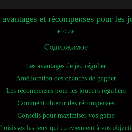
 avantages et récompenses pour les j
▶️ JOUER
Содержимое
Les avantages de jeu régulier
Amélioration des chances de gagner
Les récompenses pour les joueurs réguliers
Comment obtenir des récompenses
Conseils pour maximiser vos gains
hoisissez les jeux qui conviennent à vos objecti