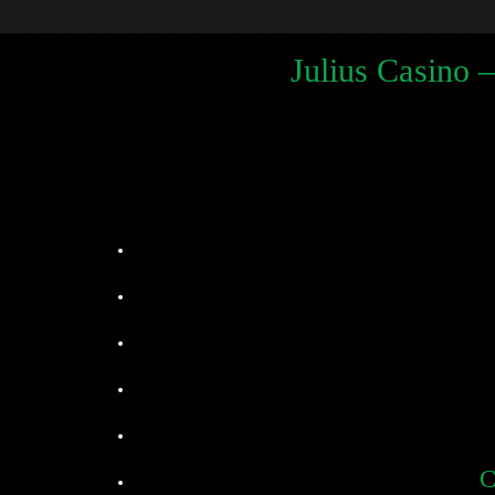
Julius Casino –
C