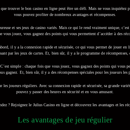
 que trouver le bon casino en ligne peut être un défi. Mais ne vous inquiétez p
vous pouvez profiter de nombreux avantages et récompenses.
ureuse et ses jeux de casino variés. Mais ce qui le rend vraiment unique, c’e
que vous jouez, vous gagnez des points qui vous permettent d’accéder à des réc
rd, il y a la connexion rapide et sécurisée, ce qui vous permet de jouer en lig
assant par les jeux de cartes. Et, bien sûr, il y a le programme de récompenses
st simple : chaque fois que vous jouez, vous gagnez des points qui vous pe
ous gagnez. Et, bien sûr, il y a des récompenses spéciales pour les joueurs les p
ur les joueurs réguliers. Avec sa connexion rapide et sécurisée, sa grande va
pouvez y passer des heures en sécurité et en vous amusant.
ndez ? Rejoignez le Julius Casino en ligne et découvrez les avantages et les r
Les avantages de jeu régulier