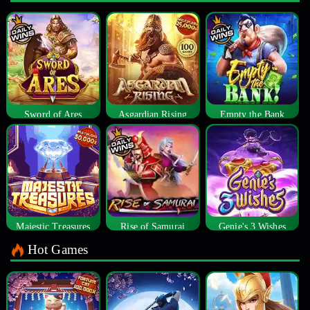
Sword of Ares
Asgardian Rising
Empty the Bank
Majestic Treasures
Rise of Samurai
Genie's 3 Wishes
Hot Games