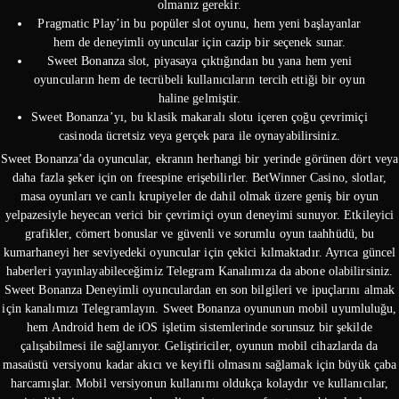
olmanız gerekir.
Pragmatic Play’in bu popüler slot oyunu, hem yeni başlayanlar
hem de deneyimli oyuncular için cazip bir seçenek sunar.
Sweet Bonanza slot, piyasaya çıktığından bu yana hem yeni
oyuncuların hem de tecrübeli kullanıcıların tercih ettiği bir oyun
haline gelmiştir.
Sweet Bonanza’yı, bu klasik makaralı slotu içeren çoğu çevrimiçi
casinoda ücretsiz veya gerçek para ile oynayabilirsiniz.
Sweet Bonanza’da oyuncular, ekranın herhangi bir yerinde görünen dört veya
daha fazla şeker için on freespine erişebilirler. BetWinner Casino, slotlar,
masa oyunları ve canlı krupiyeler de dahil olmak üzere geniş bir oyun
yelpazesiyle heyecan verici bir çevrimiçi oyun deneyimi sunuyor. Etkileyici
grafikler, cömert bonuslar ve güvenli ve sorumlu oyun taahhüdü, bu
kumarhaneyi her seviyedeki oyuncular için çekici kılmaktadır. Ayrıca güncel
haberleri yayınlayabileceğimiz Telegram Kanalımıza da abone olabilirsiniz.
Sweet Bonanza Deneyimli oyunculardan en son bilgileri ve ipuçlarını almak
için kanalımızı Telegramlayın. Sweet Bonanza oyununun mobil uyumluluğu,
hem Android hem de iOS işletim sistemlerinde sorunsuz bir şekilde
çalışabilmesi ile sağlanıyor. Geliştiriciler, oyunun mobil cihazlarda da
masaüstü versiyonu kadar akıcı ve keyifli olmasını sağlamak için büyük çaba
harcamışlar. Mobil versiyonun kullanımı oldukça kolaydır ve kullanıcılar,