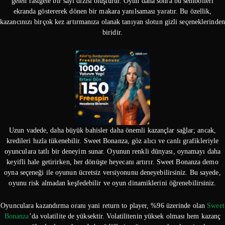
gelen rastgele bir sayı dizisi oluşturur. Oyun daha sonra bu sembolleri
ekranda göstererek dönen bir makara yanılsaması yaratır. Bu özellik,
kazancınızı birçok kez artırmanıza olanak tanıyan slotun gizli seçeneklerinden
biridir.
Uzun vadede, daha büyük bahisler daha önemli kazançlar sağlar; ancak,
kredileri hızla tükenebilir. Sweet Bonanza, göz alıcı ve canlı grafikleriyle
oyunculara tatlı bir deneyim sunar. Oyunun renkli dünyası, oynamayı daha
keyifli hale getirirken, her dönüşte heyecanı artırır. Sweet Bonanza demo
oyna seçeneği ile oyunun ücretsiz versiyonunu deneyebilirsiniz. Bu sayede,
oyunu risk almadan keşfedebilir ve oyun dinamiklerini öğrenebilirsiniz.
Oyunculara kazandırma oranı yani return to player, %96 üzerinde olan
Sweet
Bonanza
’da volatilite de yüksektir. Volatilitenin yüksek olması hem kazanç