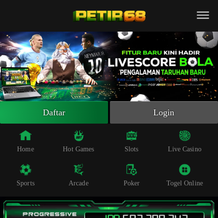
Beranda
Slot Online
Live Casino
Sportsbook
Arcade
Togel Online
Daftar
Login
Poker
Whatsapp
Home
Hot Games
Slots
Live Casino
Telegram
Sports
Arcade
Poker
Togel Online
Livechat