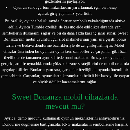
gözlemlerini paylaşıyor.
Oyunun sunduğu tüm imkanlardan yararlanmak için bir hesap
açarak giriş yapmanız yeterlidir.
Bu özellik, oyunda belirli sayıda Scatter sembolü yakaladığınızda aktive
edilir. Ayrıca Tumble özelliği de kazanç elde edildikçe ekranda yeni
sembollerin düşmesini sağlar ve bu da daha fazla kazanç şansı sunar. Sweet
Bonanza’nın mobil uyumluluğu, slot makinelerinin yanı sıra çeşitli bonus
turları ve bedava döndürme özellikleriyle de zenginleştirilmiştir. Mobil
cihazlar üzerinden bu oyunları oynarken, semboller ve çarpanlar gibi özel
özellikler de tamamen aynı kalitede sunulmaktadır. Bu sayede oyuncular,
gerçek para ile oynadıklarında yüksek kazanç stratejilerini de mobil ortamda
uygulayabilirler. Bunların yanı sıra, çarpanlar özelliği de oyunda önemli bir
yere sahiptir. Çarpanlar, oyuncuların kazançlarını belirli bir katsayı ile çarpar
ve büyük ödüller kazanmalarını sağlar.
Sweet Bonanza mobil cihazlarda
mevcut mu?
Ayrıca, demo modunu kullanarak oyunun mekaniklerini anlayabilirsiniz.
Döndürme düğmesine bastığınızda, RNG makaraların sembollerine karşılık