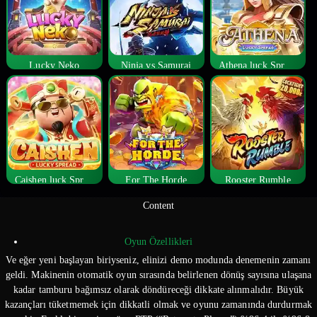
Lucky Neko
Ninja vs Samurai
Athena luck Spread
Caishen luck Spread
For The Horde
Rooster Rumble
Content
Oyun Özellikleri
Ve eğer yeni başlayan biriyseniz, elinizi demo modunda denemenin zamanı
geldi. Makinenin otomatik oyun sırasında belirlenen dönüş sayısına ulaşana
kadar tamburu bağımsız olarak döndüreceği dikkate alınmalıdır. Büyük
kazançları tüketmemek için dikkatli olmak ve oyunu zamanında durdurmak