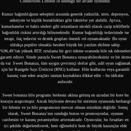
Connections Limited’ın sunduğu bir arcade oyunudur.
Kumar bağımlılığının sebepleri arasında genetik yatkınlık, stres, depresyon,
anksiyete ve kişilik bozuklukları gibi faktörler yer alabilir. Ayrıca,
kumarhaneler ve bahis siteleri gibi ortamların sürekli olarak cazip tekliflerle
bağımlılık riskini artırdığı bilinmektedir. Kumar bağımlılığı tedavisinde ise
terapi, ilaç tedavisi ve destek grupları önemli rol oynamaktadır. Bu oyun
oldukça popüler olmakla beraber büyük bir yazılım ekibine sahip.
%96,49’luk yüksek RTP, ortalama bir geri ödeme oranında bile sık ödemeleri
garanti ediyor. Sitede parayla Sweet Bonanza oynayabileceksiniz ve bir demo
da var. Sweet Bonanza, tüm saygın çevrimiçi slotlar gibi, adil oyun sağlamak
için bir Rastgele Sayı Üreticisi (RNG) kullanır. Hile kodlarını veya garantili
kazanç vaat eden araçları tanıtan kaynaklara dikkat edin – bu iddialar
asılsızdır.
Sweet bonanza hile programı herkesin aklına gelmiş en azından bir kere bu
konuyu araştırmıştır. Ancak böylesine devasa bir sistemin oyununda herhangi
bir hilenin ve ya hile programının mevcut olması mümkün değildir. Sonuç
olarak, Sweet Bonanza’nın sunduğu bonus ve promosyonlar, oyunun
cazibesini ve kazanç potansiyelini artırmaktadır. Oyuncular, bu fırsatları en
iyi şekilde değerlendirerek, hem eğlenebilir hem de büyük kazançlar elde