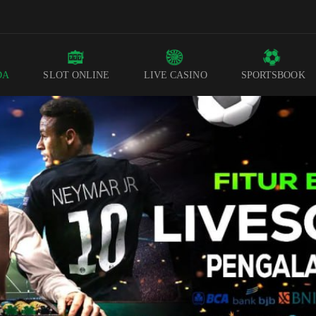
DA
SLOT ONLINE
LIVE CASINO
SPORTSBOOK