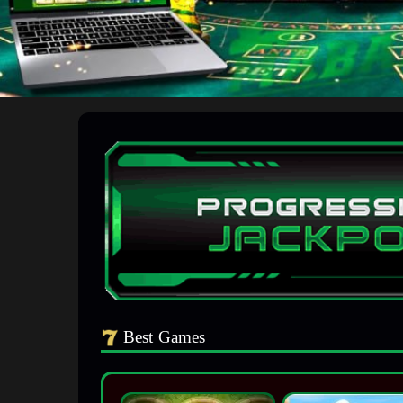
Best Games