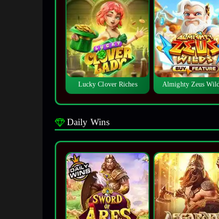
Lucky Clover Riches
Almighty Zeus Wi
Daily Wins