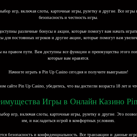
ыбор игр, включая слоты, карточные игры, рулетку и другие. Все игры 
безопасность и честность игры.
доступны различные бонусы и акции, которые помогут вам начать игра
сы для постоянных игроков и другие акции, которые помогут вам увелич
ы на правом пути. Вам доступны все функции и преимущества этого поп
которые вам нравятся.
Начните играть в Pin Up Casino сегодня и получите выигрыши!
 сайте Pin Up Casino, убедитесь, что вы достигли возраста 18 лет и чт
имущества Игры в Онлайн Казино Pi
ыбор игр, включая слоты, карточные игры, рулетку и другие. Это позвол
им, и насладиться игрой в комфортных условиях.
ся безопасность и конфиденциальность. Все транзакции и данные игро