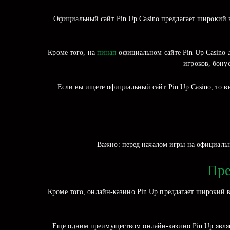
Официальный сайт Pin Up Casino предлагает широкий в
Кроме того, на
пинап
официальном сайте Pin Up Casino 
игроков, бону
Если вы ищете официальный сайт Pin Up Casino, то в
Важно: перед началом игры на официальном
Пре
Кроме того, онлайн-казино Pin Up предлагает широкий в
Еще одним преимуществом онлайн-казино Pin Up являет