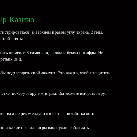
 Up Казино
гистрироваться” в верхнем правом углу экрана. Затем,
онной почты.
жать не менее 8 символов, включая буквы и цифры. Не
ретьих лиц.
обы подтвердить свой аккаунт. Это важно, чтобы защитить
летке, покеру и другим играм. Вы можете выбрать игру,
лет, вам не рекомендуется играть в онлайн-казино.
ино и какие правила игры вам нужно соблюдать.