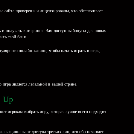
на сайте проверены и лицензированы, что обеспечивает
ть и получать выигрыши. Вам доступны бонусы для новых
ить свой банк.
улярного онлайн-казино, чтобы начать играть в игры,
о игра является легальной в вашей стране.
n Up
яет игрокам выбрать игру, которая лучше всего подходит
ка защищены от доступа третьих лиц, что обеспечивает