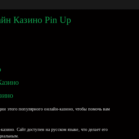
йн Казино Pin Up
p
Казино
зино
ции этого популярного онлайн-казино, чтобы помочь вам
азино. Сайт доступен на русском языке, что делает его
ициальным.