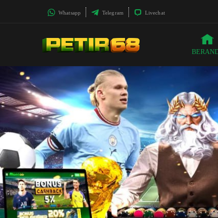
Whatsapp
Telegram
Livechat
BERAN