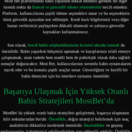
Most Bet platformunda bahis yaparken dikkat edilmesi gereken bir diğer
önemli nokta da
lisanslı ve güvenilir ödeme yöntemlerini
tercih etmektir.
Platform, kullanıcılarına çeşitli ödeme seçenekleri sunar ve bu seçeneklerin
tümü güvenlik açısından test edilmiştir. Kredi kartı bilgilerinizi veya diğer
hassas verilerinizi paylaşırken dikkatli olunmalı ve yalnızca güvenilir
kaynakları kullanmalısınız.
Son olarak,
kendi bahis alışkanlıklarınızı kontrol altında tutmak
da
önemlidir. Bahis yaparken bütçenizi aşmamak ve kayıplarınızı telafi etmeye
çalışmamak, uzun vadede hem maddi hem de psikolojik olarak daha sağlıklı
sonuçlar doğuracaktır. Most Bet, kullanıcılarının sorumlu bahis oynamalarını
teşvik eder ve bu konuda çeşitli araçlar sunar. Güvenliğiniz ve keyifli bir
bahis deneyimi için bu önerilere uymanız önemlidir.
Başarıya Ulaşmak İçin Yüksek Oranlı
Bahis Stratejileri MostBet’da
MostBet’da yüksek oranlı bahis stratejileri geliştirmek, başarıya ulaşmanın
kilit noktalarından biridir.
Öncelikle
, doğru stratejiyi belirlemek için maç
analizlerini dikkatlice incelemek önemlidir.
İstatistikler
ve geçmiş
performanslar, bahislerinizi şekillendirirken size rehberlik edebilir. Özellikle,