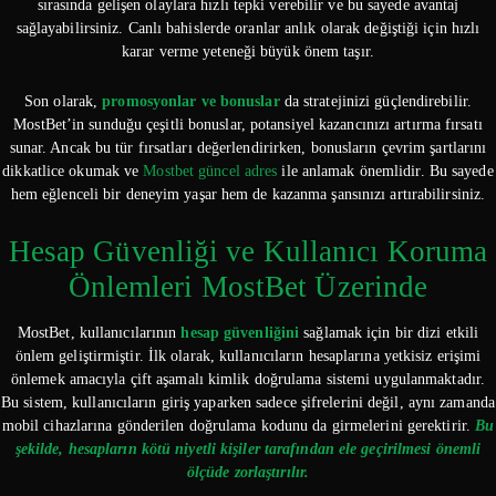
sırasında gelişen olaylara hızlı tepki verebilir ve bu sayede avantaj
sağlayabilirsiniz. Canlı bahislerde oranlar anlık olarak değiştiği için hızlı
karar verme yeteneği büyük önem taşır.
Son olarak,
promosyonlar ve bonuslar
da stratejinizi güçlendirebilir.
MostBet’in sunduğu çeşitli bonuslar, potansiyel kazancınızı artırma fırsatı
sunar. Ancak bu tür fırsatları değerlendirirken, bonusların çevrim şartlarını
dikkatlice okumak ve
Mostbet güncel adres
ile anlamak önemlidir. Bu sayede
hem eğlenceli bir deneyim yaşar hem de kazanma şansınızı artırabilirsiniz.
Hesap Güvenliği ve Kullanıcı Koruma
Önlemleri MostBet Üzerinde
MostBet, kullanıcılarının
hesap güvenliğini
sağlamak için bir dizi etkili
önlem geliştirmiştir. İlk olarak, kullanıcıların hesaplarına yetkisiz erişimi
önlemek amacıyla çift aşamalı kimlik doğrulama sistemi uygulanmaktadır.
Bu sistem, kullanıcıların giriş yaparken sadece şifrelerini değil, aynı zamanda
mobil cihazlarına gönderilen doğrulama kodunu da girmelerini gerektirir.
Bu
şekilde, hesapların kötü niyetli kişiler tarafından ele geçirilmesi önemli
ölçüde zorlaştırılır.