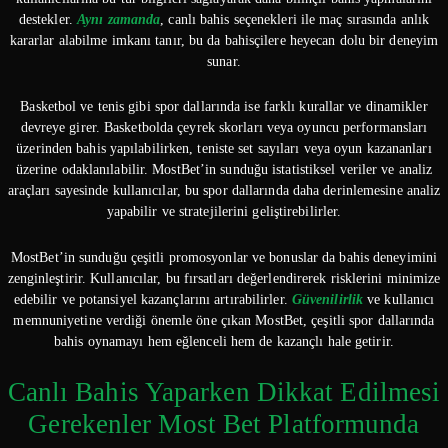
destekler.
Aynı zamanda
, canlı bahis seçenekleri ile maç sırasında anlık
kararlar alabilme imkanı tanır, bu da bahisçilere heyecan dolu bir deneyim
sunar.
Basketbol ve tenis gibi spor dallarında ise farklı kurallar ve dinamikler
devreye girer. Basketbolda çeyrek skorları veya oyuncu performansları
üzerinden bahis yapılabilirken, teniste set sayıları veya oyun kazananları
üzerine odaklanılabilir. MostBet’in sunduğu istatistiksel veriler ve analiz
araçları sayesinde kullanıcılar, bu spor dallarında daha derinlemesine analiz
yapabilir ve stratejilerini geliştirebilirler.
MostBet’in sunduğu çeşitli promosyonlar ve bonuslar da bahis deneyimini
zenginleştirir. Kullanıcılar, bu fırsatları değerlendirerek risklerini minimize
edebilir ve potansiyel kazançlarını artırabilirler.
Güvenilirlik
ve kullanıcı
memnuniyetine verdiği önemle öne çıkan MostBet, çeşitli spor dallarında
bahis oynamayı hem eğlenceli hem de kazançlı hale getirir.
Canlı Bahis Yaparken Dikkat Edilmesi
Gerekenler Most Bet Platformunda