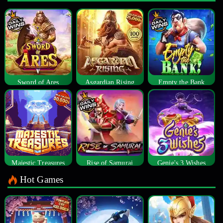
Sword of Ares
Asgardian Rising
Empty the Bank
Majestic Treasures
Rise of Samurai
Genie's 3 Wishes
Hot Games