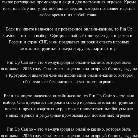
также регулярные промокоды и акции для постоянных игроков. Кроме
того, на сайте доступна мобильная версия, которая позволяет играть в
любое время и из любой точки.
Если вы ищете надежное и проверенное онлайн-казино, то Pin Up
Casino – это ваш выбор. Официальный сайт доступен для игроков из
России и стран СНГ, и он предлагает широкий спектр игровых
автоматов, рулетки, покера и других азартных игр.
Pin Up Casino – это международная онлайн-казино, которая была
основана в 2016 году. Она имеет лицензию на игорный бизнес, выдана
в Куртрахе, и является членом ассоциации онлайн-казино, которая
обеспечивает безопасность и честность игроков.
Если вы ищете надежное онлайн-казино, то Pin Up Casino – это ваш
выбор. Она предлагает широкий спектр игровых автоматов, рулетки,
покера и других азартных игр, а также приветственные бонусы для
новых игроков и регулярные промокоды для постоянных игроков.
Pin Up Casino – это международная онлайн-казино, которая была
основана в 2016 году. Она имеет лицензию на игорный бизнес, выдана