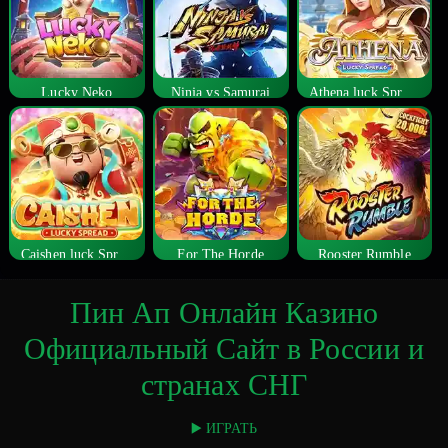
Lucky Neko
Ninja vs Samurai
Athena luck Spread
Caishen luck Spread
For The Horde
Rooster Rumble
Пин Ап Онлайн Казино
Официальный Сайт в России и
странах СНГ
▶️ ИГРАТЬ