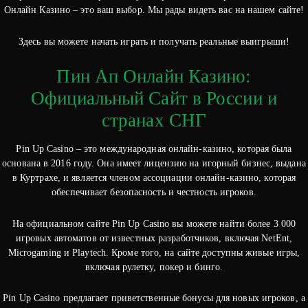
Онлайн Казино – это ваш выбор. Мы рады видеть вас на нашем сайте!
Здесь вы можете начать играть и получать реальные выигрыши!
Пин Ап Онлайн Казино:
Официальный Сайт в России и
странах СНГ
Pin Up Casino – это международная онлайн-казино, которая была
основана в 2016 году. Она имеет лицензию на игорный бизнес, выдана
в Куртрахе, и является членом ассоциации онлайн-казино, которая
обеспечивает безопасность и честность игроков.
На официальном сайте Pin Up Casino вы можете найти более 3 000
игровых автоматов от известных разработчиков, включая NetEnt,
Microgaming и Playtech. Кроме того, на сайте доступны живые игры,
включая рулетку, покер и бинго.
Pin Up Casino предлагает приветственные бонусы для новых игроков, а