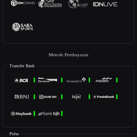
Metode Pembayaran
Transfer Bank
Pulsa