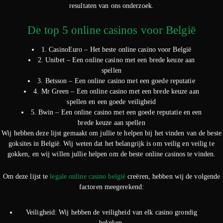
resultaten van ons onderzoek.
De top 5 online casinos voor België
1. CasinoEuro – Het beste online casino voor België
2. Unibet – Een online casino met een brede keuze aan
spellen
3. Betsson – Een online casino met een goede reputatie
4. Mr Green – Een online casino met een brede keuze aan
spellen en een goede veiligheid
5. Bwin – Een online casino met een goede reputatie en een
brede keuze aan spellen
Wij hebben deze lijst gemaakt om jullie te helpen bij het vinden van de beste
goksites in België. Wij weten dat het belangrijk is om veilig en veilig te
gokken, en wij willen jullie helpen om de beste online casinos te vinden.
Om deze lijst te
legale online casino belgië
creëren, hebben wij de volgende
factoren meegerekend:
Veiligheid: Wij hebben de veiligheid van elk casino grondig
bekeken.