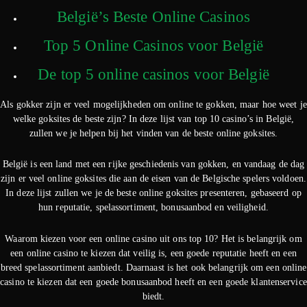
België’s Beste Online Casinos
Top 5 Online Casinos voor België
De top 5 online casinos voor België
Als gokker zijn er veel mogelijkheden om online te gokken, maar hoe weet je
welke goksites de beste zijn? In deze lijst van top 10 casino’s in België,
zullen we je helpen bij het vinden van de beste online goksites.
België is een land met een rijke geschiedenis van gokken, en vandaag de dag
zijn er veel online goksites die aan de eisen van de Belgische spelers voldoen.
In deze lijst zullen we je de beste online goksites presenteren, gebaseerd op
hun reputatie, spelassortiment, bonusaanbod en veiligheid.
Waarom kiezen voor een online casino uit ons top 10? Het is belangrijk om
een online casino te kiezen dat veilig is, een goede reputatie heeft en een
breed spelassortiment aanbiedt. Daarnaast is het ook belangrijk om een online
casino te kiezen dat een goede bonusaanbod heeft en een goede klantenservice
biedt.