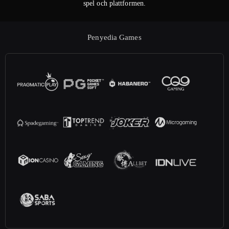
spel och plattformen.
Penyedia Games